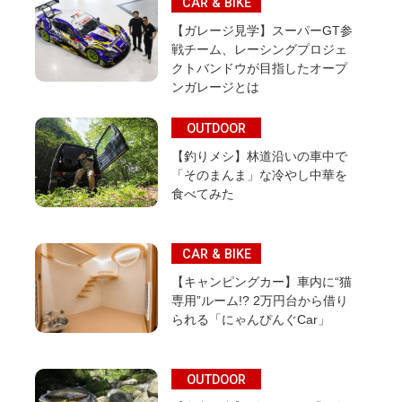
CAR & BIKE
【ガレージ見学】スーパーGT参
戦チーム、レーシングプロジェ
クトバンドウが目指したオープ
ンガレージとは
OUTDOOR
【釣りメシ】林道沿いの車中で
「そのまんま」な冷やし中華を
食べてみた
CAR & BIKE
【キャンピングカー】車内に“猫
専用”ルーム!? 2万円台から借り
られる「にゃんぴんぐCar」
OUTDOOR