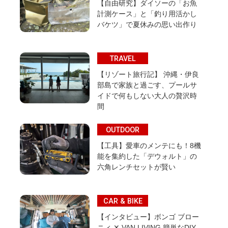
【自由研究】ダイソーの「お魚
計測ケース」と「釣り用活かし
バケツ」で夏休みの思い出作り
TRAVEL
【リゾート旅行記】 沖縄・伊良
部島で家族と過ごす、プールサ
イドで何もしない大人の贅沢時
間
OUTDOOR
【工具】愛車のメンテにも！8機
能を集約した「デウォルト」の
六角レンチセットが賢い
CAR & BIKE
【インタビュー】ボンゴ ブロー
ニィ ✕ VAN LIVING 簡単なDIY