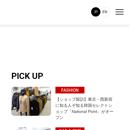
JP
EN
PICK UP
FASHION
【ショップ探訪】東京・西新宿
に知る人ぞ知る韓国セレクトシ
ョップ「National Point」がオー
プン