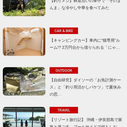
【釣りメシ】林道沿いの車中で「そのま
んま」な冷やし中華を食べてみた
CAR & BIKE
【キャンピングカー】車内に“猫専用”ル
ーム!? 2万円台から借りられる「にゃ…
OUTDOOR
【自由研究】ダイソーの「お魚計測ケー
ス」と「釣り用活かしバケツ」で夏休み
の思…
TRAVEL
【リゾート旅行記】 沖縄・伊良部島で家
族と過ごす、プールサイドで何もしな