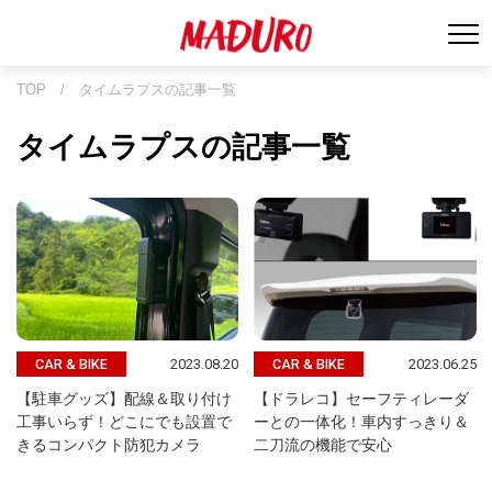
TOP
/
タイムラプスの記事一覧
タイムラプスの記事一覧
2023.08.20
2023.06.25
CAR & BIKE
CAR & BIKE
【駐車グッズ】配線＆取り付け
【ドラレコ】セーフティレーダ
工事いらず！どこにでも設置で
ーとの一体化！車内すっきり＆
きるコンパクト防犯カメラ
二刀流の機能で安心