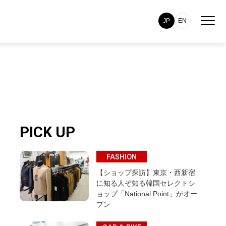
JP
EN
PICK UP
FASHION
【ショップ探訪】東京・西新宿
に知る人ぞ知る韓国セレクトシ
ョップ「National Point」がオー
プン