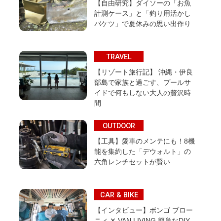
【自由研究】ダイソーの「お魚
計測ケース」と「釣り用活かし
バケツ」で夏休みの思い出作り
TRAVEL
【リゾート旅行記】 沖縄・伊良
部島で家族と過ごす、プールサ
イドで何もしない大人の贅沢時
間
OUTDOOR
【工具】愛車のメンテにも！8機
能を集約した「デウォルト」の
六角レンチセットが賢い
CAR & BIKE
【インタビュー】ボンゴ ブロー
ニィ ✕ VAN LIVING 簡単なDIY