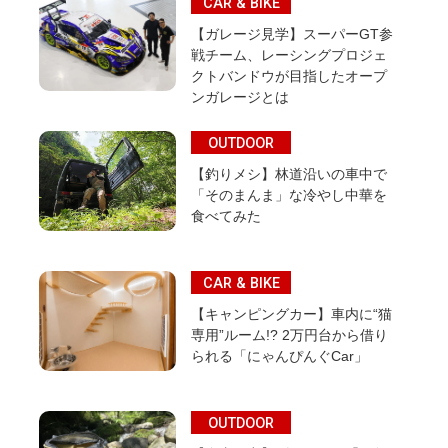
CAR & BIKE
【ガレージ見学】スーパーGT参
戦チーム、レーシングプロジェ
クトバンドウが目指したオープ
ンガレージとは
OUTDOOR
【釣りメシ】林道沿いの車中で
「そのまんま」な冷やし中華を
食べてみた
CAR & BIKE
【キャンピングカー】車内に“猫
専用”ルーム!? 2万円台から借り
られる「にゃんぴんぐCar」
OUTDOOR