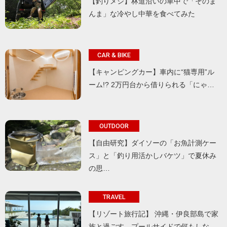
【釣りメシ】林道沿いの車中で「そのま
んま」な冷やし中華を食べてみた
CAR & BIKE
【キャンピングカー】車内に“猫専用”ル
ーム!? 2万円台から借りられる「にゃ…
OUTDOOR
【自由研究】ダイソーの「お魚計測ケー
ス」と「釣り用活かしバケツ」で夏休み
の思…
TRAVEL
【リゾート旅行記】 沖縄・伊良部島で家
族と過ごす、プールサイドで何もしな