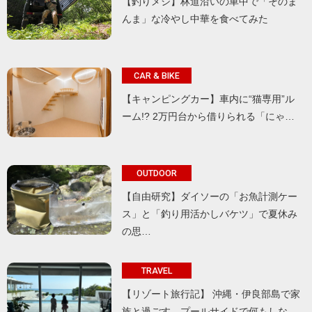
【釣りメシ】林道沿いの車中で「そのま
んま」な冷やし中華を食べてみた
CAR & BIKE
【キャンピングカー】車内に“猫専用”ル
ーム!? 2万円台から借りられる「にゃ…
OUTDOOR
【自由研究】ダイソーの「お魚計測ケー
ス」と「釣り用活かしバケツ」で夏休み
の思…
TRAVEL
【リゾート旅行記】 沖縄・伊良部島で家
族と過ごす、プールサイドで何もしな