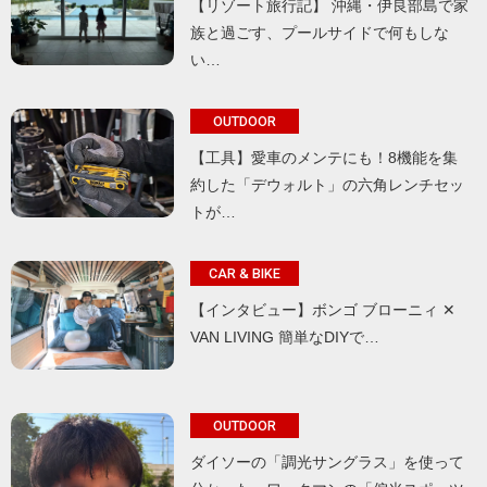
【リゾート旅行記】 沖縄・伊良部島で家
族と過ごす、プールサイドで何もしな
い…
OUTDOOR
【工具】愛車のメンテにも！8機能を集
約した「デウォルト」の六角レンチセッ
トが…
CAR & BIKE
【インタビュー】ボンゴ ブローニィ ✕
VAN LIVING 簡単なDIYで…
OUTDOOR
ダイソーの「調光サングラス」を使って