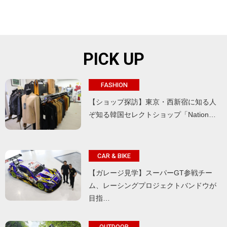
PICK UP
FASHION
【ショップ探訪】東京・西新宿に知る人
ぞ知る韓国セレクトショップ「Nation…
CAR & BIKE
【ガレージ見学】スーパーGT参戦チー
ム、レーシングプロジェクトバンドウが
目指…
OUTDOOR