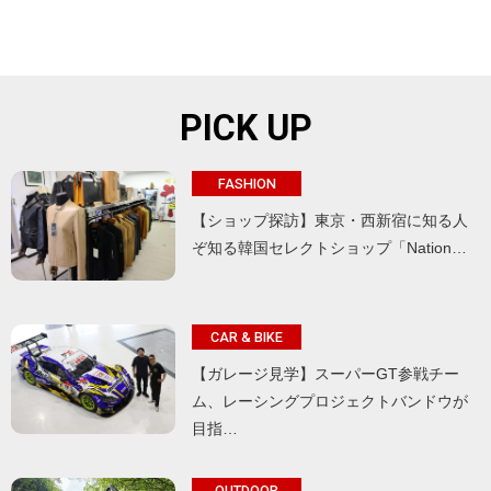
PICK UP
FASHION
【ショップ探訪】東京・西新宿に知る人
ぞ知る韓国セレクトショップ「Nation…
CAR & BIKE
【ガレージ見学】スーパーGT参戦チー
ム、レーシングプロジェクトバンドウが
目指…
OUTDOOR