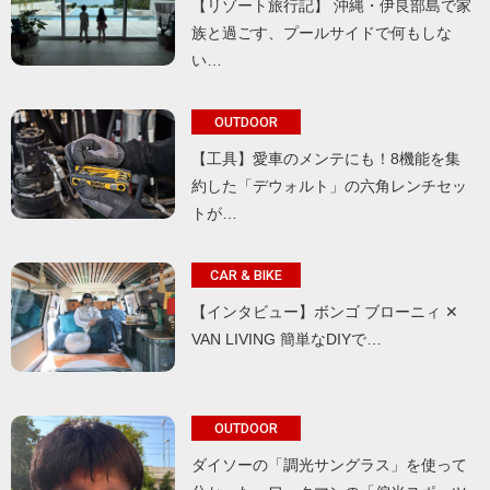
【リゾート旅行記】 沖縄・伊良部島で家
族と過ごす、プールサイドで何もしな
い…
OUTDOOR
【工具】愛車のメンテにも！8機能を集
約した「デウォルト」の六角レンチセッ
トが…
CAR & BIKE
【インタビュー】ボンゴ ブローニィ ✕
VAN LIVING 簡単なDIYで…
OUTDOOR
ダイソーの「調光サングラス」を使って