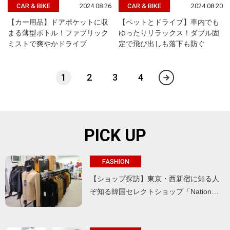
2024.08.26
2024.08.20
CAR & BIKE
CAR & BIKE
【カー用品】ドアポケットに収
【ペットとドライブ】車内でも
まる薄型ボトル！ファブリック
ゆったりリラックス！ダブル固
ミストで爽やかドライブ
定で飛び出しも落下も防ぐ
1
2
3
4
PICK UP
FASHION
【ショップ探訪】東京・西新宿に知る人
ぞ知る韓国セレクトショップ「Nation…