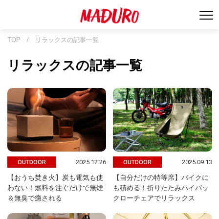
TOP
/
リラックスの記事一覧
リラックスの記事一覧
2025.12.26
2025.09.13
OUTDOOR
OUTDOOR
【おうち焚き火】炭も電気も使
【自分だけの特等席】バイクに
わない！燃料を注ぐだけで無煙
も積める！折りたたみハイバッ
＆無臭で癒される
クローチェアでリラックス