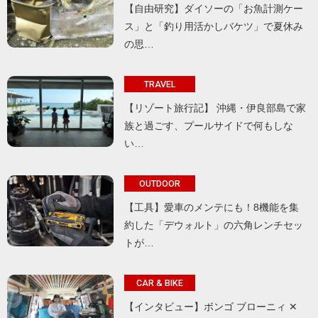
【自由研究】ダイソーの「お魚計測ケー
ス」と「釣り用活かしバケツ」で夏休み
の思…
TRAVEL
【リゾート旅行記】 沖縄・伊良部島で家
族と過ごす、プールサイドで何もしな
い…
OUTDOOR
【工具】愛車のメンテにも！8機能を集
約した「デウォルト」の六角レンチセッ
トが…
CAR & BIKE
【インタビュー】ボンゴ ブローニィ ✕