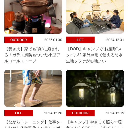
2025.01.30
2024.12.31
OUTDOOR
LIFE
【焚き火】家でも“炎”に癒され
【DOD】キャンプで“お座敷”ス
る！ガラス風防もついた小型ア
タイル!? 家外兼用で使える防水
ルコールストーブ
生地ソファが心地よい
2024.12.26
2024.12.19
LIFE
OUTDOOR
【ながらトレーニング】仕事を
【キャンプ】やさしく照らす暖