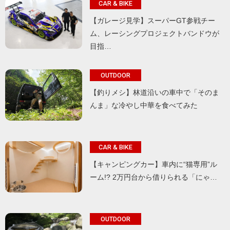
CAR & BIKE
【ガレージ見学】スーパーGT参戦チー
ム、レーシングプロジェクトバンドウが
目指…
OUTDOOR
【釣りメシ】林道沿いの車中で「そのま
んま」な冷やし中華を食べてみた
CAR & BIKE
【キャンピングカー】車内に“猫専用”ル
ーム!? 2万円台から借りられる「にゃ…
OUTDOOR