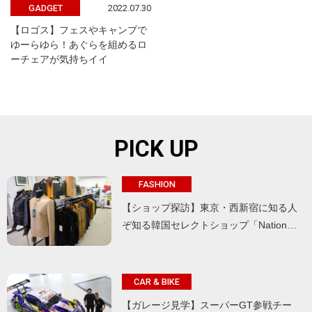
2022.07.30
GADGET
【ロゴス】フェスやキャンプで
ゆーらゆら！あぐらを組めるロ
ーチェアが気持ちイイ
PICK UP
FASHION
【ショップ探訪】東京・西新宿に知る人
ぞ知る韓国セレクトショップ「Nation…
CAR & BIKE
【ガレージ見学】スーパーGT参戦チー