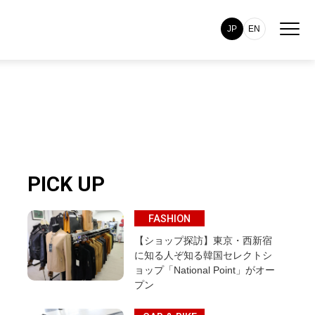
JP
EN
PICK UP
FASHION
【ショップ探訪】東京・西新宿
に知る人ぞ知る韓国セレクトシ
ョップ「National Point」がオー
プン