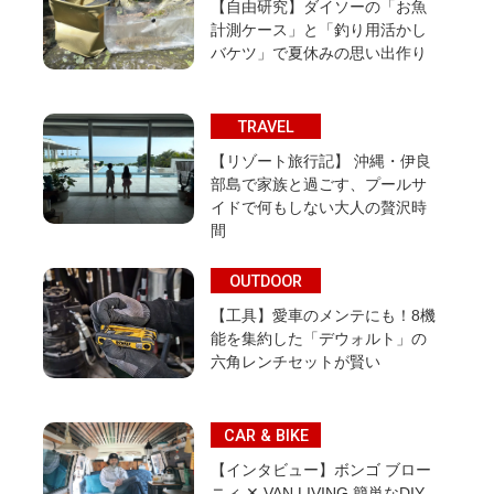
【自由研究】ダイソーの「お魚
計測ケース」と「釣り用活かし
バケツ」で夏休みの思い出作り
TRAVEL
【リゾート旅行記】 沖縄・伊良
部島で家族と過ごす、プールサ
イドで何もしない大人の贅沢時
間
OUTDOOR
【工具】愛車のメンテにも！8機
能を集約した「デウォルト」の
六角レンチセットが賢い
CAR & BIKE
【インタビュー】ボンゴ ブロー
ニィ ✕ VAN LIVING 簡単なDIY