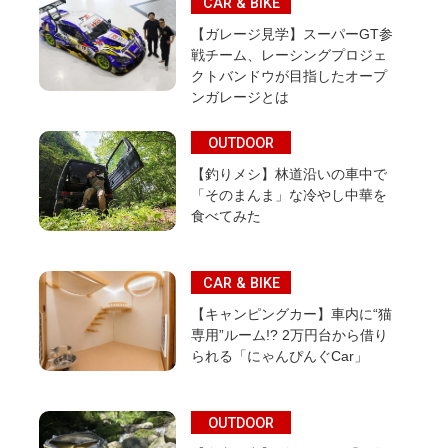
CAR & BIKE
【ガレージ見学】スーパーGT参
戦チーム、レーシングプロジェ
クトバンドウが目指したオープ
ンガレージとは
OUTDOOR
【釣りメシ】林道沿いの車中で
「そのまんま」な冷やし中華を
食べてみた
CAR & BIKE
【キャンピングカー】車内に“猫
専用”ルーム!? 2万円台から借り
られる「にゃんぴんぐCar」
OUTDOOR