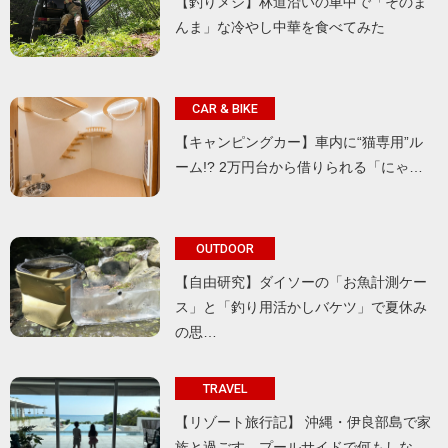
【釣りメシ】林道沿いの車中で「そのま
んま」な冷やし中華を食べてみた
CAR & BIKE
【キャンピングカー】車内に“猫専用”ル
ーム!? 2万円台から借りられる「にゃ…
OUTDOOR
【自由研究】ダイソーの「お魚計測ケー
ス」と「釣り用活かしバケツ」で夏休み
の思…
TRAVEL
【リゾート旅行記】 沖縄・伊良部島で家
族と過ごす、プールサイドで何もしな