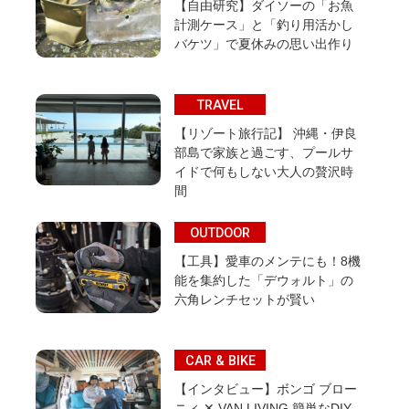
【自由研究】ダイソーの「お魚
計測ケース」と「釣り用活かし
バケツ」で夏休みの思い出作り
TRAVEL
【リゾート旅行記】 沖縄・伊良
部島で家族と過ごす、プールサ
イドで何もしない大人の贅沢時
間
OUTDOOR
【工具】愛車のメンテにも！8機
能を集約した「デウォルト」の
六角レンチセットが賢い
CAR & BIKE
【インタビュー】ボンゴ ブロー
ニィ ✕ VAN LIVING 簡単なDIY