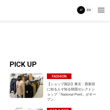
JP
EN
PICK UP
FASHION
【ショップ探訪】東京・西新宿
に知る人ぞ知る韓国セレクトシ
ョップ「National Point」がオー
プン