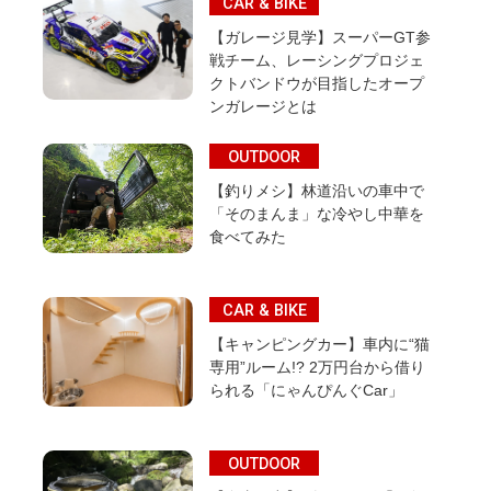
CAR & BIKE
【ガレージ見学】スーパーGT参
戦チーム、レーシングプロジェ
クトバンドウが目指したオープ
ンガレージとは
OUTDOOR
【釣りメシ】林道沿いの車中で
「そのまんま」な冷やし中華を
食べてみた
CAR & BIKE
【キャンピングカー】車内に“猫
専用”ルーム!? 2万円台から借り
られる「にゃんぴんぐCar」
OUTDOOR