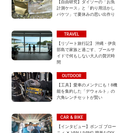
【自由研究】ダイソーの「お魚
計測ケース」と「釣り用活かし
バケツ」で夏休みの思い出作り
TRAVEL
【リゾート旅行記】 沖縄・伊良
部島で家族と過ごす、プールサ
イドで何もしない大人の贅沢時
間
OUTDOOR
【工具】愛車のメンテにも！8機
能を集約した「デウォルト」の
六角レンチセットが賢い
CAR & BIKE
【インタビュー】ボンゴ ブロー
ニィ ✕ VAN LIVING 簡単なDIY