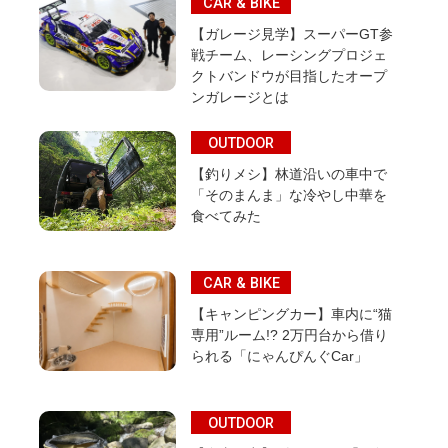
CAR & BIKE
【ガレージ見学】スーパーGT参
戦チーム、レーシングプロジェ
クトバンドウが目指したオープ
ンガレージとは
OUTDOOR
【釣りメシ】林道沿いの車中で
「そのまんま」な冷やし中華を
食べてみた
CAR & BIKE
【キャンピングカー】車内に“猫
専用”ルーム!? 2万円台から借り
られる「にゃんぴんぐCar」
OUTDOOR