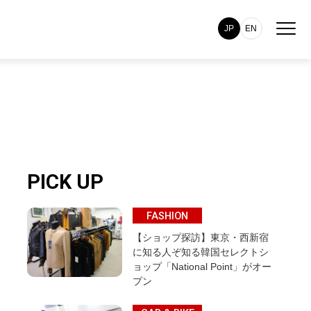
JP
EN
PICK UP
FASHION
【ショップ探訪】東京・西新宿
に知る人ぞ知る韓国セレクトシ
ョップ「National Point」がオー
プン