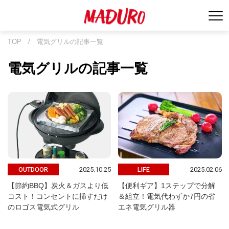
TOP
/
電気グリルの記事一覧
電気グリルの記事一覧
2025.10.25
2025.02.06
OUTDOOR
LIFE
【節約BBQ】炭火＆ガスより低
【便利ギア】1ステップで分解
コスト！コンセントに挿すだけ
＆組立！電気代わずか7円の省
のロゴス電気式グリル
エネ電気グリル器