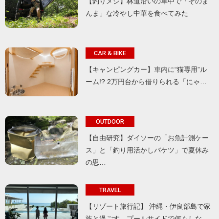
【釣りメシ】林道沿いの車中で「そのま
んま」な冷やし中華を食べてみた
CAR & BIKE
【キャンピングカー】車内に“猫専用”ル
ーム!? 2万円台から借りられる「にゃ…
OUTDOOR
【自由研究】ダイソーの「お魚計測ケー
ス」と「釣り用活かしバケツ」で夏休み
の思…
TRAVEL
【リゾート旅行記】 沖縄・伊良部島で家
族と過ごす、プールサイドで何もしな