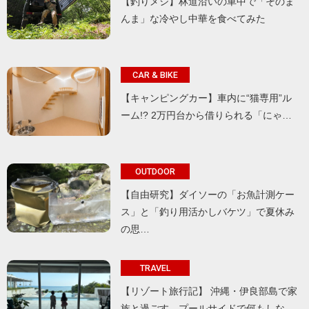
【釣りメシ】林道沿いの車中で「そのま
んま」な冷やし中華を食べてみた
CAR & BIKE
【キャンピングカー】車内に“猫専用”ル
ーム!? 2万円台から借りられる「にゃ…
OUTDOOR
【自由研究】ダイソーの「お魚計測ケー
ス」と「釣り用活かしバケツ」で夏休み
の思…
TRAVEL
【リゾート旅行記】 沖縄・伊良部島で家
族と過ごす、プールサイドで何もしな