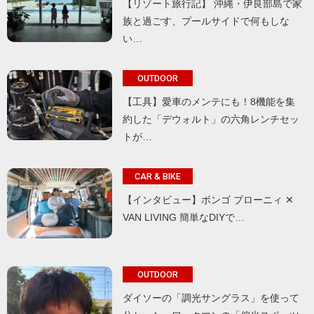
【リゾート旅行記】 沖縄・伊良部島で家
族と過ごす、プールサイドで何もしな
い…
OUTDOOR
【工具】愛車のメンテにも！8機能を集
約した「デウォルト」の六角レンチセッ
トが…
CAR & BIKE
【インタビュー】ボンゴ ブローニィ ✕
VAN LIVING 簡単なDIYで…
OUTDOOR
ダイソーの「調光サングラス」を使って