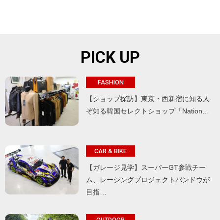
PICK UP
FASHION
【ショップ探訪】東京・西新宿に知る人
ぞ知る韓国セレクトショップ「Nation…
CAR & BIKE
【ガレージ見学】スーパーGT参戦チー
ム、レーシングプロジェクトバンドウが
目指…
OUTDOOR