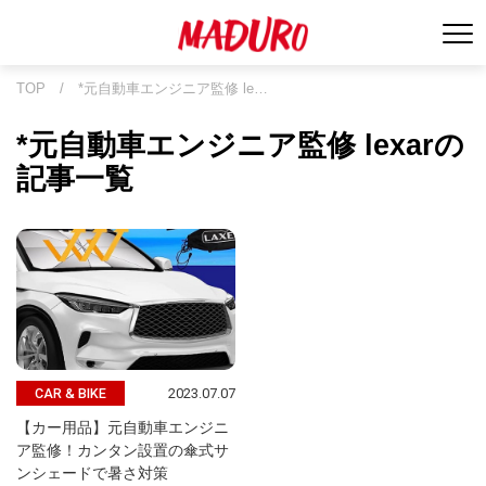
TOP
/
*元自動車エンジニア監修 le…
*元自動車エンジニア監修 lexarの
記事一覧
2023.07.07
CAR & BIKE
【カー用品】元自動車エンジニ
ア監修！カンタン設置の傘式サ
ンシェードで暑さ対策