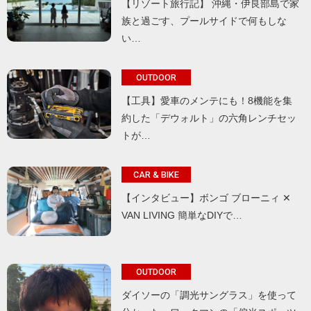
【リゾート旅行記】 沖縄・伊良部島で家
族と過ごす、プールサイドで何もしな
い…
OUTDOOR
【工具】愛車のメンテにも！8機能を集
約した「デウォルト」の六角レンチセッ
トが…
CAR & BIKE
【インタビュー】ボンゴ ブローニィ ✕
VAN LIVING 簡単なDIYで…
OUTDOOR
ダイソーの「調光サングラス」を使って