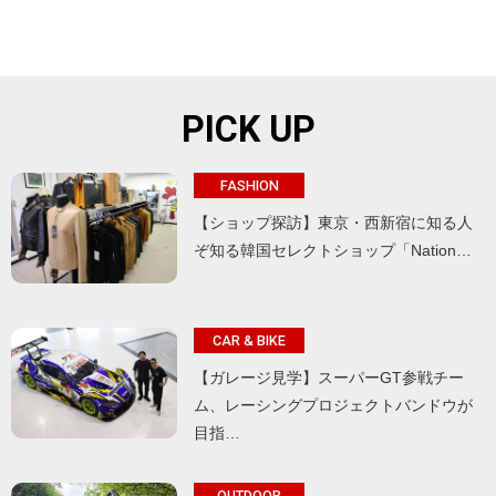
PICK UP
FASHION
【ショップ探訪】東京・西新宿に知る人
ぞ知る韓国セレクトショップ「Nation…
CAR & BIKE
【ガレージ見学】スーパーGT参戦チー
ム、レーシングプロジェクトバンドウが
目指…
OUTDOOR