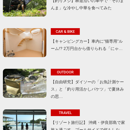
【釣りメシ】林道沿いの車中で「そのま
んま」な冷やし中華を食べてみた
CAR & BIKE
【キャンピングカー】車内に“猫専用”ル
ーム!? 2万円台から借りられる「にゃ…
OUTDOOR
【自由研究】ダイソーの「お魚計測ケー
ス」と「釣り用活かしバケツ」で夏休み
の思…
TRAVEL
【リゾート旅行記】 沖縄・伊良部島で家
族と過ごす、プールサイドで何もしな