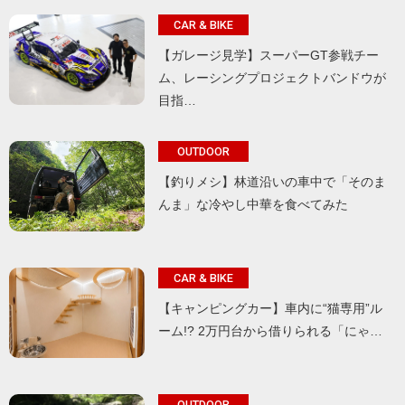
CAR & BIKE
【ガレージ見学】スーパーGT参戦チー
ム、レーシングプロジェクトバンドウが
目指…
OUTDOOR
【釣りメシ】林道沿いの車中で「そのま
んま」な冷やし中華を食べてみた
CAR & BIKE
【キャンピングカー】車内に“猫専用”ル
ーム!? 2万円台から借りられる「にゃ…
OUTDOOR