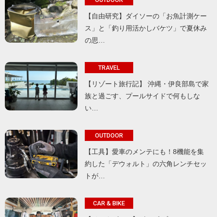
【自由研究】ダイソーの「お魚計測ケー
ス」と「釣り用活かしバケツ」で夏休み
の思…
TRAVEL
【リゾート旅行記】 沖縄・伊良部島で家
族と過ごす、プールサイドで何もしな
い…
OUTDOOR
【工具】愛車のメンテにも！8機能を集
約した「デウォルト」の六角レンチセッ
トが…
CAR & BIKE