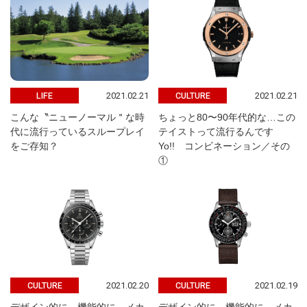
2021.02.21
2021.02.21
LIFE
CULTURE
こんな〝ニューノーマル＂な時
ちょっと80〜90年代的な…この
代に流行っているスループレイ
テイストって流行るんです
をご存知？
Yo!! コンビネーション／その
①
2021.02.20
2021.02.19
CULTURE
CULTURE