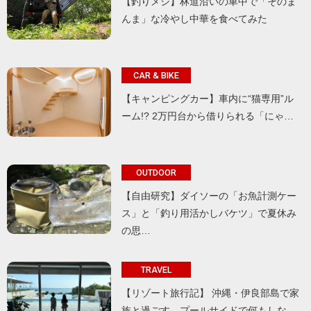
【釣りメシ】林道沿いの車中で「そのま
んま」な冷やし中華を食べてみた
CAR & BIKE
【キャンピングカー】車内に“猫専用”ル
ーム!? 2万円台から借りられる「にゃ…
OUTDOOR
【自由研究】ダイソーの「お魚計測ケー
ス」と「釣り用活かしバケツ」で夏休み
の思…
TRAVEL
【リゾート旅行記】 沖縄・伊良部島で家
族と過ごす、プールサイドで何もしな