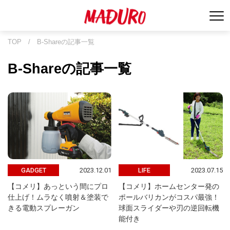
TOP
/
B-Shareの記事一覧
B-Shareの記事一覧
2023.12.01
2023.07.15
GADGET
LIFE
【コメリ】あっという間にプロ
【コメリ】ホームセンター発の
仕上げ！ムラなく噴射＆塗装で
ポールバリカンがコスパ最強！
きる電動スプレーガン
球面スライダーや刃の逆回転機
能付き