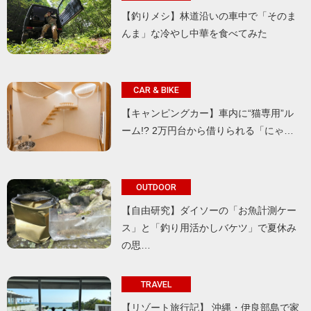
【釣りメシ】林道沿いの車中で「そのま
んま」な冷やし中華を食べてみた
CAR & BIKE
【キャンピングカー】車内に“猫専用”ル
ーム!? 2万円台から借りられる「にゃ…
OUTDOOR
【自由研究】ダイソーの「お魚計測ケー
ス」と「釣り用活かしバケツ」で夏休み
の思…
TRAVEL
【リゾート旅行記】 沖縄・伊良部島で家