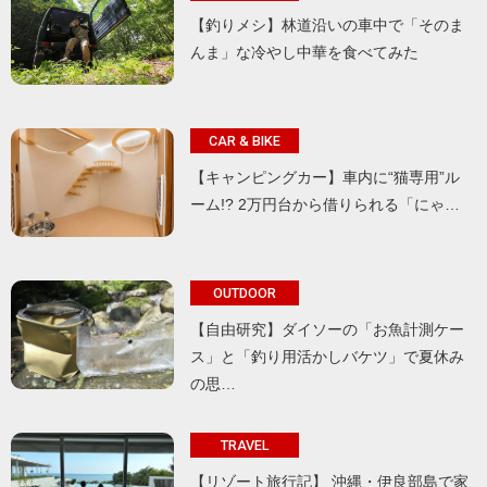
【釣りメシ】林道沿いの車中で「そのま
んま」な冷やし中華を食べてみた
CAR & BIKE
【キャンピングカー】車内に“猫専用”ル
ーム!? 2万円台から借りられる「にゃ…
OUTDOOR
【自由研究】ダイソーの「お魚計測ケー
ス」と「釣り用活かしバケツ」で夏休み
の思…
TRAVEL
【リゾート旅行記】 沖縄・伊良部島で家