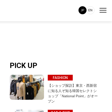
JP
EN
PICK UP
FASHION
【ショップ探訪】東京・西新宿
に知る人ぞ知る韓国セレクトシ
ョップ「National Point」がオー
プン