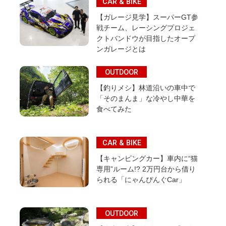
CAR & BIKE
【ガレージ見学】スーパーGT参
戦チーム、レーシングプロジェ
クトバンドウが目指したオープ
ンガレージとは
OUTDOOR
【釣りメシ】林道沿いの車中で
「そのまんま」な冷やし中華を
食べてみた
CAR & BIKE
【キャンピングカー】車内に“猫
専用”ルーム!? 2万円台から借り
られる「にゃんぴんぐCar」
OUTDOOR