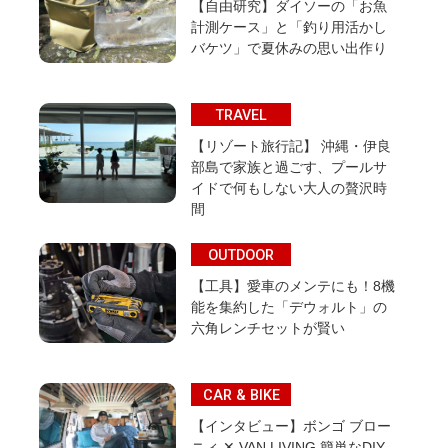
【自由研究】ダイソーの「お魚
計測ケース」と「釣り用活かし
バケツ」で夏休みの思い出作り
TRAVEL
【リゾート旅行記】 沖縄・伊良
部島で家族と過ごす、プールサ
イドで何もしない大人の贅沢時
間
OUTDOOR
【工具】愛車のメンテにも！8機
能を集約した「デウォルト」の
六角レンチセットが賢い
CAR & BIKE
【インタビュー】ボンゴ ブロー
ニィ ✕ VAN LIVING 簡単なDIY