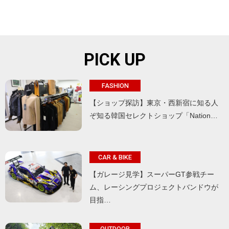
PICK UP
FASHION
【ショップ探訪】東京・西新宿に知る人
ぞ知る韓国セレクトショップ「Nation…
CAR & BIKE
【ガレージ見学】スーパーGT参戦チー
ム、レーシングプロジェクトバンドウが
目指…
OUTDOOR