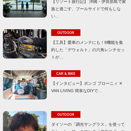
【リゾート旅行記】 沖縄・伊良部島で家
族と過ごす、プールサイドで何もしな
い…
OUTDOOR
【工具】愛車のメンテにも！8機能を集
約した「デウォルト」の六角レンチセッ
トが…
CAR & BIKE
【インタビュー】ボンゴ ブローニィ ✕
VAN LIVING 簡単なDIYで…
OUTDOOR
ダイソーの「調光サングラス」を使って