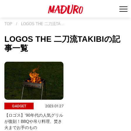
TOP
/
LOGOS THE 二刀流TA…
LOGOS THE 二刀流TAKIBIの記
事一覧
2023.01.27
GADGET
【ロゴス】'90年代の人気グリル
が復刻！BBQや吊り料理、焚き
火までお手のもの