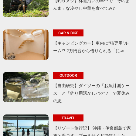
【釣りメシ】林道沿いの車中で「そのま
んま」な冷やし中華を食べてみた
CAR & BIKE
【キャンピングカー】車内に“猫専用”ル
ーム!? 2万円台から借りられる「にゃ…
OUTDOOR
【自由研究】ダイソーの「お魚計測ケー
ス」と「釣り用活かしバケツ」で夏休み
の思…
TRAVEL
【リゾート旅行記】 沖縄・伊良部島で家
族と過ごす、プールサイドで何もしな