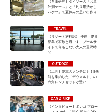
【自由研究】ダイソーの「お魚
計測ケース」と「釣り用活かし
バケツ」で夏休みの思い出作り
TRAVEL
【リゾート旅行記】 沖縄・伊良
部島で家族と過ごす、プールサ
イドで何もしない大人の贅沢時
間
OUTDOOR
【工具】愛車のメンテにも！8機
能を集約した「デウォルト」の
六角レンチセットが賢い
CAR & BIKE
【インタビュー】ボンゴ ブロー
ニィ ✕ VAN LIVING 簡単なDIY