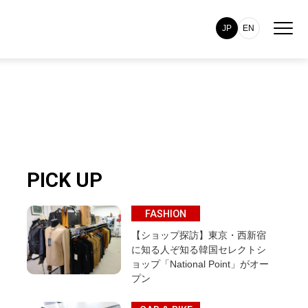
JP
EN
PICK UP
FASHION
【ショップ探訪】東京・西新宿
に知る人ぞ知る韓国セレクトシ
ョップ「National Point」がオー
プン