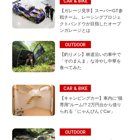
CAR & BIKE
【ガレージ見学】スーパーGT参
戦チーム、レーシングプロジェ
クトバンドウが目指したオープ
ンガレージとは
OUTDOOR
【釣りメシ】林道沿いの車中で
「そのまんま」な冷やし中華を
食べてみた
CAR & BIKE
【キャンピングカー】車内に“猫
専用”ルーム!? 2万円台から借り
られる「にゃんぴんぐCar」
OUTDOOR