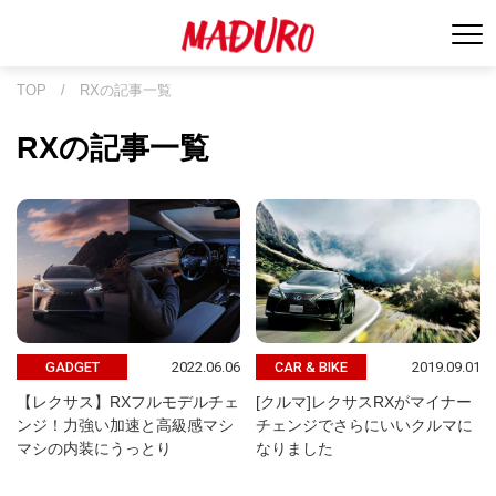
TOP
/
RXの記事一覧
RXの記事一覧
2022.06.06
2019.09.01
GADGET
CAR & BIKE
【レクサス】RXフルモデルチェ
[クルマ]レクサスRXがマイナー
ンジ！力強い加速と高級感マシ
チェンジでさらにいいクルマに
マシの内装にうっとり
なりました