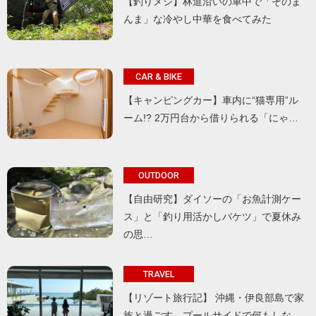
【釣りメシ】林道沿いの車中で「そのま
んま」な冷やし中華を食べてみた
CAR & BIKE
【キャンピングカー】車内に“猫専用”ル
ーム!? 2万円台から借りられる「にゃ…
OUTDOOR
【自由研究】ダイソーの「お魚計測ケー
ス」と「釣り用活かしバケツ」で夏休み
の思…
TRAVEL
【リゾート旅行記】 沖縄・伊良部島で家
族と過ごす、プールサイドで何もしな