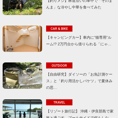
【釣りメシ】林道沿いの車中で「そのま
んま」な冷やし中華を食べてみた
CAR & BIKE
【キャンピングカー】車内に“猫専用”ル
ーム!? 2万円台から借りられる「にゃ…
OUTDOOR
【自由研究】ダイソーの「お魚計測ケー
ス」と「釣り用活かしバケツ」で夏休み
の思…
TRAVEL
【リゾート旅行記】 沖縄・伊良部島で家
族と過ごす、プールサイドで何もしな