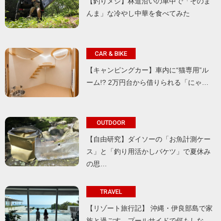
【釣りメシ】林道沿いの車中で「そのま
んま」な冷やし中華を食べてみた
CAR & BIKE
【キャンピングカー】車内に“猫専用”ル
ーム!? 2万円台から借りられる「にゃ…
OUTDOOR
【自由研究】ダイソーの「お魚計測ケー
ス」と「釣り用活かしバケツ」で夏休み
の思…
TRAVEL
【リゾート旅行記】 沖縄・伊良部島で家
族と過ごす、プールサイドで何もしな