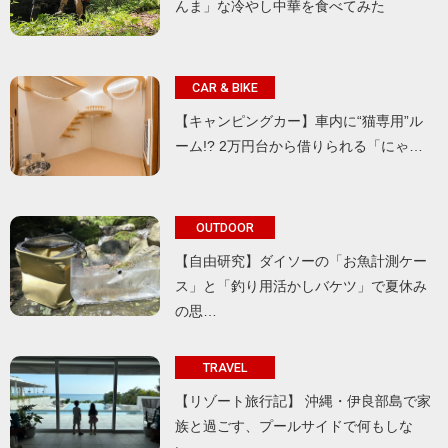
んま」な冷やし中華を食べてみた
CAR & BIKE
【キャンピングカー】車内に“猫専用”ル
ーム!? 2万円台から借りられる「にゃ…
OUTDOOR
【自由研究】ダイソーの「お魚計測ケー
ス」と「釣り用活かしバケツ」で夏休み
の思…
TRAVEL
【リゾート旅行記】 沖縄・伊良部島で家
族と過ごす、プールサイドで何もしな