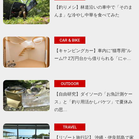
【釣りメシ】林道沿いの車中で「そのま
んま」な冷やし中華を食べてみた
CAR & BIKE
【キャンピングカー】車内に“猫専用”ル
ーム!? 2万円台から借りられる「にゃ…
OUTDOOR
【自由研究】ダイソーの「お魚計測ケー
ス」と「釣り用活かしバケツ」で夏休み
の思…
TRAVEL
【リゾート旅行記】 沖縄・伊良部島で家