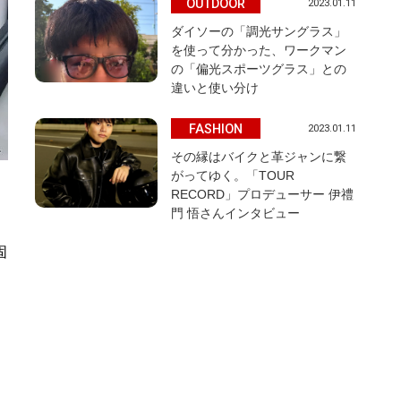
OUTDOOR
2023.01.11
ダイソーの「調光サングラス」
を使って分かった、ワークマン
の「偏光スポーツグラス」との
違いと使い分け
FASHION
2023.01.11
その縁はバイクと革ジャンに繋
がってゆく。「TOUR
RECORD」プロデューサー 伊禮
門 悟さんインタビュー
固