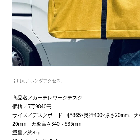
引用元／ホンダアクセス。
商品名／カーテレワークデスク
価格／5万9840円
サイズ／デスクボード：幅865×奥行400×厚さ20mm、天板
20mm、天板高さ340～535mm
重量／約8kg