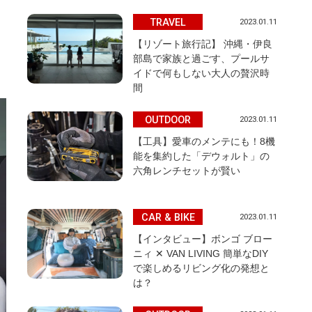
TRAVEL
2023.01.11
【リゾート旅行記】 沖縄・伊良
、
部島で家族と過ごす、プールサ
イドで何もしない大人の贅沢時
間
OUTDOOR
2023.01.11
【工具】愛車のメンテにも！8機
能を集約した「デウォルト」の
六角レンチセットが賢い
CAR & BIKE
2023.01.11
【インタビュー】ボンゴ ブロー
ニィ ✕ VAN LIVING 簡単なDIY
で楽しめるリビング化の発想と
は？