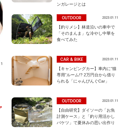
ンガレージとは
OUTDOOR
2023.01.11
【釣りメシ】林道沿いの車中で
「そのまんま」な冷やし中華を
食べてみた
CAR & BIKE
2023.01.11
11
【キャンピングカー】車内に“猫
専用”ルーム!? 2万円台から借り
られる「にゃんぴんぐCar」
OUTDOOR
2023.01.11
ア
【自由研究】ダイソーの「お魚
計測ケース」と「釣り用活かし
バケツ」で夏休みの思い出作り