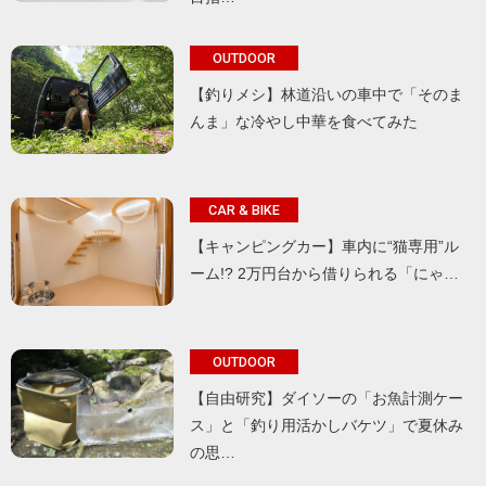
OUTDOOR
【釣りメシ】林道沿いの車中で「そのま
んま」な冷やし中華を食べてみた
CAR & BIKE
【キャンピングカー】車内に“猫専用”ル
ーム!? 2万円台から借りられる「にゃ…
OUTDOOR
【自由研究】ダイソーの「お魚計測ケー
ス」と「釣り用活かしバケツ」で夏休み
の思…