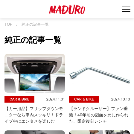
TOP
/
純正の記事一覧
純正の記事一覧
2024.11.01
2024.10.10
CAR & BIKE
CAR & BIKE
【カー用品】フリップダウンモ
【ランドクルーザー】ファン垂
ニターなら車内スッキリ！ドラ
涎！40年前の図面を元に作られ
イブ中にエンタメを楽しむ
た、限定復刻レンチ