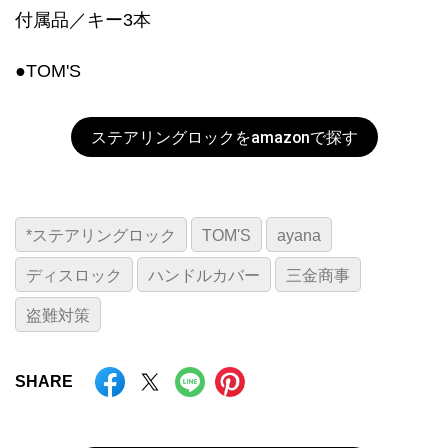
付属品／キー3本
●TOM'S
ステアリングロックをamazonで探す
*ステアリングロック
TOM'S
ayana
ディスロック
ハンドルカバー
三金商事
盗難対策
SHARE