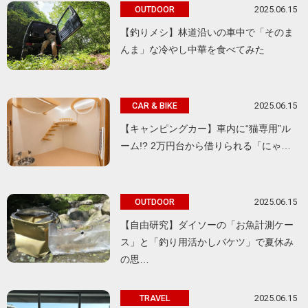
2025.06.15
OUTDOOR
【釣りメシ】林道沿いの車中で「そのま
んま」な冷やし中華を食べてみた
2025.06.15
CAR & BIKE
【キャンピングカー】車内に“猫専用”ル
ーム!? 2万円台から借りられる「にゃ…
2025.06.15
OUTDOOR
【自由研究】ダイソーの「お魚計測ケー
ス」と「釣り用活かしバケツ」で夏休み
の思…
2025.06.15
TRAVEL