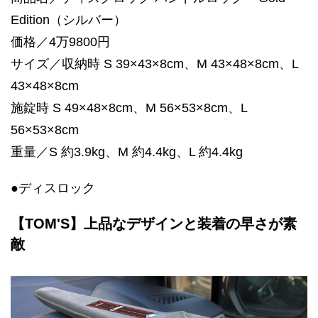
Edition（シルバー）
価格／4万9800円
サイズ／収納時 S 39×43×8cm、M 43×48×8cm、L
43×48×8cm
施錠時 S 49×48×8cm、M 56×53×8cm、L
56×53×8cm
重量／S 約3.9kg、M 約4.4kg、L 約4.4kg
●ディスロック
【TOM'S】上品なデザインと装着の早さが素
敵