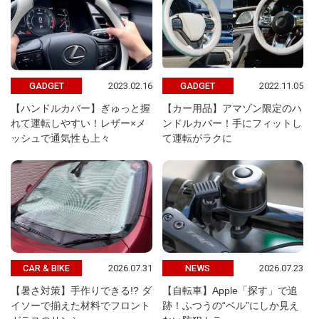
2023.02.16
2022.11.05
GADGET
GADGET
【ハンドルカバー】ぎゅっと握
【カー用品】アマゾン限定のハ
れて運転しやすい！レザー×メ
ンドルカバー！手にフィットし
ッシュで通気性も上々
て運転がラクに
2026.07.31
2026.07.23
CAR & BIKE
NEWS
【暑さ対策】手作りできる!? ダ
【自転車】Apple「探す」で追
イソーで揃えた材料でフロント
跡！ふつうの“ベル”にしか見え