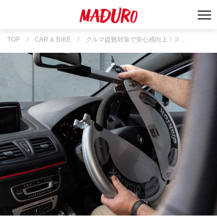
TOP
/
CAR & BIKE
/
クルマ盗難対策で安心感向上！ス…