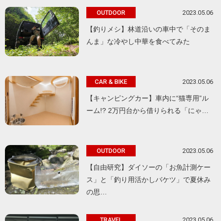
2023.05.06
OUTDOOR
【釣りメシ】林道沿いの車中で「そのま
んま」な冷やし中華を食べてみた
2023.05.06
CAR & BIKE
【キャンピングカー】車内に“猫専用”ル
ーム!? 2万円台から借りられる「にゃ…
2023.05.06
OUTDOOR
【自由研究】ダイソーの「お魚計測ケー
ス」と「釣り用活かしバケツ」で夏休み
の思…
2023.05.06
TRAVEL