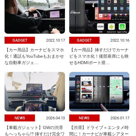
2022.10.17
2022.10.16
GADGET
GADGET
【カー用品】カーナビをスマホ
【カー用品】挿すだけでカーナ
化！通話もYouTubeもおまかせ
ビをスマホ化！後部座席にも映
な自動車ガジェ…
せるHDMIポート搭…
2026.04.13
2026.01.17
NEWS
NEWS
【車載ガジェット】GWの渋滞
【渋滞】ドライブ＝エンタメ時
もへっちゃら!? 挿すだけ完全ワ
間に！カーナビが車載シアター