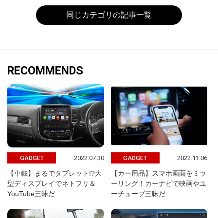
同じカテゴリの記事一覧
RECOMMENDS
2022.07.30
2022.11.06
GADGET
GADGET
【車載】まるでタブレット!?大
【カー用品】スマホ画面をミラ
型ディスプレイでネトフリ＆
ーリング！カーナビで映画やユ
YouTube三昧だ
ーチューブ三昧だ