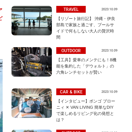
TRAVEL
2023.10.09
ア
ピ
【リゾート旅行記】 沖縄・伊良
部島で家族と過ごす、プールサ
イドで何もしない大人の贅沢時
間
OUTDOOR
2023.10.09
【工具】愛車のメンテにも！8機
能を集約した「デウォルト」の
六角レンチセットが賢い
CAR & BIKE
2023.10.09
【インタビュー】ボンゴ ブロー
ニィ ✕ VAN LIVING 簡単なDIY
で楽しめるリビング化の発想と
は？