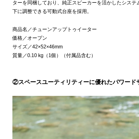
ターを同梱しており、純正スピーカーを活かしたシステ
下に調整できる可動式台座を採用。
商品名／チューンアップトゥイーター
価格／オープン
サイズ／42×52×46mm
質量／0.10 kg（1個）（付属品含む）
②スペースユーティリティーに優れたパワードサブ