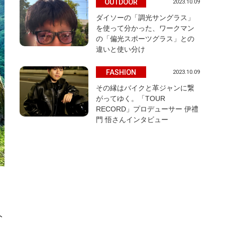
OUTDOOR
2023.10.09
ダイソーの「調光サングラス」
を使って分かった、ワークマン
の「偏光スポーツグラス」との
違いと使い分け
FASHION
2023.10.09
その縁はバイクと革ジャンに繋
がってゆく。「TOUR
RECORD」プロデューサー 伊禮
門 悟さんインタビュー
ト