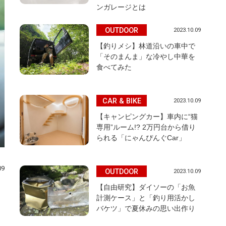
ンガレージとは
OUTDOOR
2023.10.09
【釣りメシ】林道沿いの車中で
「そのまんま」な冷やし中華を
食べてみた
CAR & BIKE
2023.10.09
【キャンピングカー】車内に“猫
専用”ルーム!? 2万円台から借り
られる「にゃんぴんぐCar」
09
OUTDOOR
2023.10.09
【自由研究】ダイソーの「お魚
計測ケース」と「釣り用活かし
バケツ」で夏休みの思い出作り