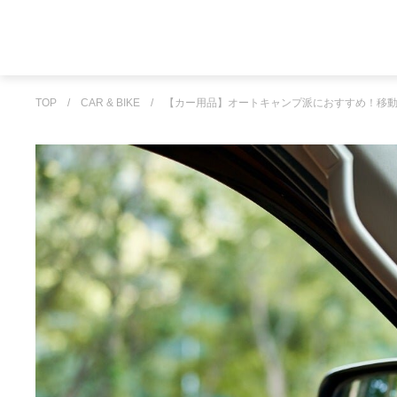
TOP
/
CAR & BIKE
/
【カー用品】オートキャンプ派におすすめ！移動