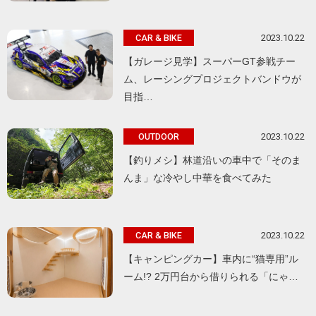
2023.10.22
CAR & BIKE
【ガレージ見学】スーパーGT参戦チー
ム、レーシングプロジェクトバンドウが
目指…
2023.10.22
OUTDOOR
【釣りメシ】林道沿いの車中で「そのま
んま」な冷やし中華を食べてみた
2023.10.22
CAR & BIKE
【キャンピングカー】車内に“猫専用”ル
ーム!? 2万円台から借りられる「にゃ…