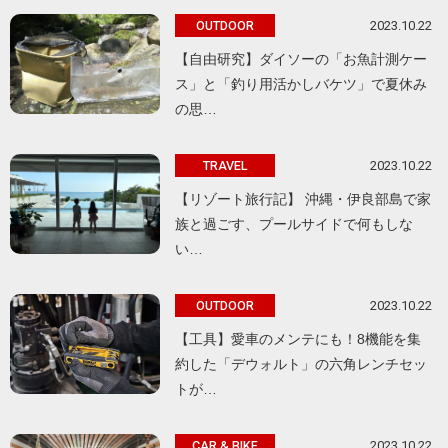
2023.10.22
OUTDOOR
【自由研究】ダイソーの「お魚計測ケー
ス」と「釣り用活かしバケツ」で夏休み
の思…
2023.10.22
TRAVEL
【リゾート旅行記】 沖縄・伊良部島で家
族と過ごす、プールサイドで何もしな
い…
2023.10.22
OUTDOOR
【工具】愛車のメンテにも！8機能を集
約した「デウォルト」の六角レンチセッ
トが…
2023.10.22
CAR & BIKE