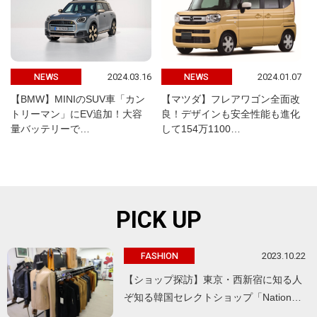
2024.03.16
2024.01.07
NEWS
NEWS
【BMW】MINIのSUV車「カン
【マツダ】フレアワゴン全面改
トリーマン」にEV追加！大容
良！デザインも安全性能も進化
量バッテリーで…
して154万1100…
PICK UP
2023.10.22
FASHION
【ショップ探訪】東京・西新宿に知る人
ぞ知る韓国セレクトショップ「Nation…