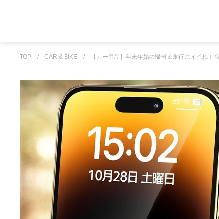
TOP
/
CAR & BIKE
/
【カー用品】年末年始の帰省＆旅行にイイね！台座