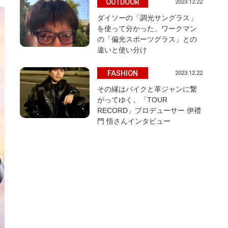
OUTDOOR
2023.12.22
ダイソーの「調光サングラス」
を使って分かった、ワークマン
の「偏光スポーツグラス」との
違いと使い分け
FASHION
2023.12.22
その縁はバイクと革ジャンに繋
がってゆく。「TOUR
RECORD」プロデューサー 伊禮
門 悟さんインタビュー