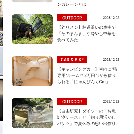
ンガレージとは
OUTDOOR
2023.12.22
【釣りメシ】林道沿いの車中で
「そのまんま」な冷やし中華を
食べてみた
CAR & BIKE
2023.12.22
【キャンピングカー】車内に“猫
専用”ルーム!? 2万円台から借り
られる「にゃんぴんぐCar」
OUTDOOR
2023.12.22
【自由研究】ダイソーの「お魚
計測ケース」と「釣り用活かし
バケツ」で夏休みの思い出作り