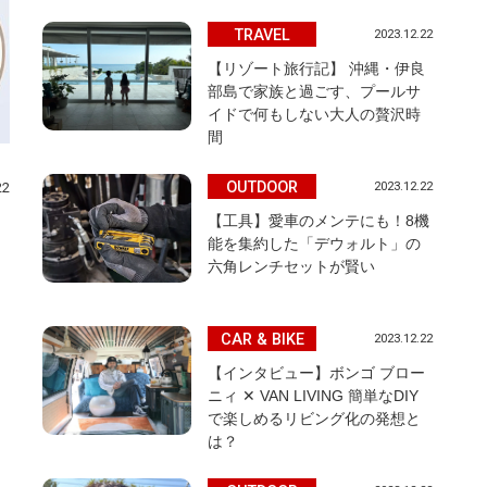
TRAVEL
2023.12.22
【リゾート旅行記】 沖縄・伊良
部島で家族と過ごす、プールサ
イドで何もしない大人の贅沢時
間
OUTDOOR
2023.12.22
22
【工具】愛車のメンテにも！8機
能を集約した「デウォルト」の
六角レンチセットが賢い
CAR & BIKE
2023.12.22
。
【インタビュー】ボンゴ ブロー
ニィ ✕ VAN LIVING 簡単なDIY
で楽しめるリビング化の発想と
は？