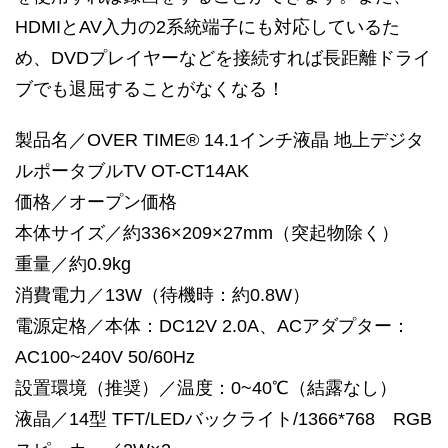
HDMIとAV入力の2系統端子にも対応しているた
め、DVDプレイヤーなどを接続すれば長距離ドライ
ブでも退屈することがなくなる！
製品名／OVER TIME® 14.1インチ液晶 地上デジタ
ルポータブルTV OT-CT14AK
価格／オープン価格
本体サイズ／約336×209×27mm（突起物除く）
重量／約0.9kg
消費電力／13W（待機時：約0.8W）
電源定格／本体：DC12V 2.0A、ACアダプター：
AC100~240V 50/60Hz
設置環境（推奨）／温度：0~40℃（結露なし）
液晶／14型 TFT/LEDバックライト/1366*768 RGB