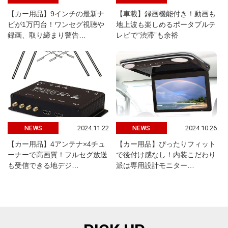
【カー用品】9インチの最新ナ
【車載】録画機能付き！動画も
ビが1万円台！ワンセグ視聴や
地上波も楽しめるポータブルテ
録画、取り締まり警告…
レビで“渋滞”も余裕
2024.11.22
2024.10.26
NEWS
NEWS
【カー用品】4アンテナ×4チュ
【カー用品】ぴったりフィット
ーナーで高画質！フルセグ放送
で後付け感なし！内装こだわり
も受信できる地デジ…
派は専用設計モニター…