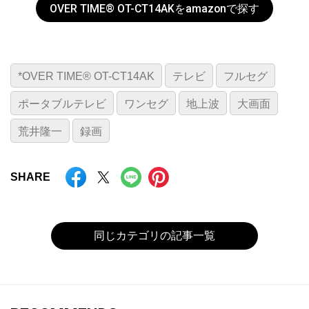
OVER TIME® OT-CT14AKをamazonで探す
*OVER TIME® OT-CT14AK
テレビ
フルセグ
ポータブルテレビ
ワンセグ
地上波
大画面
荒井隆一
録画
SHARE
同じカテゴリの記事一覧