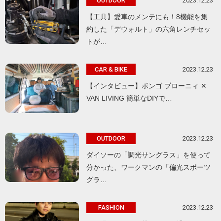
2023.12.23
OUTDOOR
【工具】愛車のメンテにも！8機能を集
約した「デウォルト」の六角レンチセッ
トが…
2023.12.23
CAR & BIKE
【インタビュー】ボンゴ ブローニィ ✕
VAN LIVING 簡単なDIYで…
2023.12.23
OUTDOOR
ダイソーの「調光サングラス」を使って
分かった、ワークマンの「偏光スポーツ
グラ…
2023.12.23
FASHION