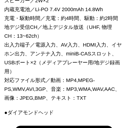
スピーカー／2W×2
内蔵充電池／Li-PO 7.4V 2000mAh 14.8Wh
充電・駆動時間／充電：約4時間、駆動：約2時間
地デジ受信CH／地上デジタル放送（UHF, 物理
CH：13~62ch）
出入力端子／電源入力、AV入力、HDMI入力、イヤ
ホン出力、アンテナ入力、miniB-CASスロット、
USBポート×2（メディアプレーヤー用/地デジ録画
用）
対応ファイル形式／動画：MP4,MPEG-
PS,WMV,AVI,3GP、音楽：MP3,WMA,WAV,AAC、
画像：JPEG,BMP、テキスト：TXT
●ダイアモンドヘッド