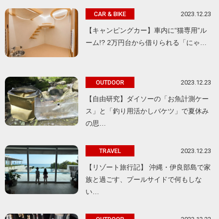
2023.12.23
CAR & BIKE
【キャンピングカー】車内に“猫専用”ル
ーム!? 2万円台から借りられる「にゃ…
2023.12.23
OUTDOOR
【自由研究】ダイソーの「お魚計測ケー
ス」と「釣り用活かしバケツ」で夏休み
の思…
2023.12.23
TRAVEL
【リゾート旅行記】 沖縄・伊良部島で家
族と過ごす、プールサイドで何もしな
い…