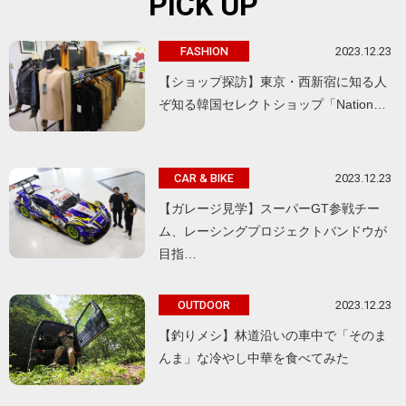
PICK UP
2023.12.23
FASHION
【ショップ探訪】東京・西新宿に知る人
ぞ知る韓国セレクトショップ「Nation…
2023.12.23
CAR & BIKE
【ガレージ見学】スーパーGT参戦チー
ム、レーシングプロジェクトバンドウが
目指…
2023.12.23
OUTDOOR
【釣りメシ】林道沿いの車中で「そのま
んま」な冷やし中華を食べてみた