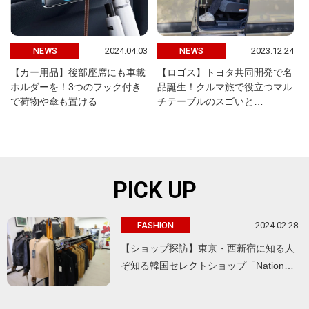
2024.04.03
2023.12.24
NEWS
NEWS
【カー用品】後部座席にも車載
【ロゴス】トヨタ共同開発で名
ホルダーを！3つのフック付き
品誕生！クルマ旅で役立つマル
で荷物や傘も置ける
チテーブルのスゴいと…
PICK UP
2024.02.28
FASHION
【ショップ探訪】東京・西新宿に知る人
ぞ知る韓国セレクトショップ「Nation…