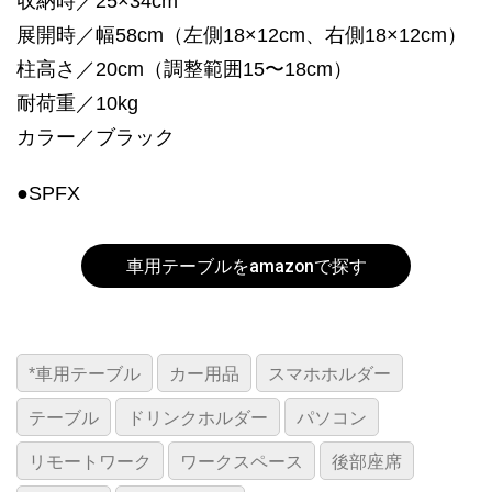
収納時／25×34cm
展開時／幅58cm（左側18×12cm、右側18×12cm）
柱高さ／20cm（調整範囲15〜18cm）
耐荷重／10kg
カラー／ブラック
●SPFX
車用テーブルをamazonで探す
*車用テーブル
カー用品
スマホホルダー
テーブル
ドリンクホルダー
パソコン
リモートワーク
ワークスペース
後部座席