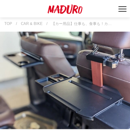
TOP
/
CAR & BIKE
/
【カー用品】仕事も、食事も！カ…