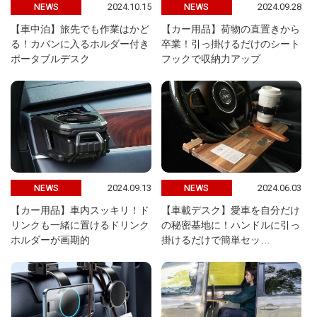
2024.10.15
2024.09.28
NEWS
NEWS
【車中泊】旅先でも作業はかど
【カー用品】荷物の直置きから
る！カバンに入るホルダー付き
卒業！引っ掛けるだけのシート
ポータブルデスク
フックで収納力アップ
2024.09.13
2024.06.03
NEWS
NEWS
【カー用品】車内スッキリ！ド
【車載デスク】愛車を自分だけ
リンクも一緒に置けるドリンク
の秘密基地に！ハンドルに引っ
ホルダーが画期的
掛けるだけで簡単セッ…