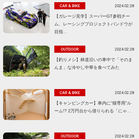
2024.02.28
CAR & BIKE
【ガレージ見学】スーパーGT参戦チー
ム、レーシングプロジェクトバンドウが
目指…
2024.02.28
OUTDOOR
【釣りメシ】林道沿いの車中で「そのま
んま」な冷やし中華を食べてみた
2024.02.28
CAR & BIKE
【キャンピングカー】車内に“猫専用”ル
ーム!? 2万円台から借りられる「にゃ…
2024.02.28
OUTDOOR