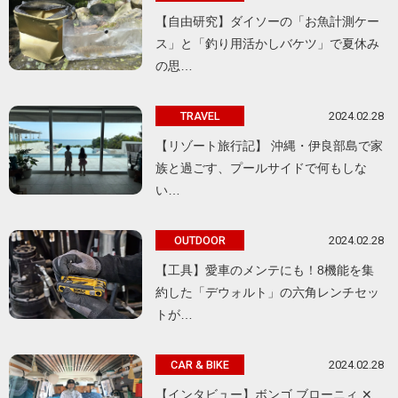
【自由研究】ダイソーの「お魚計測ケー
ス」と「釣り用活かしバケツ」で夏休み
の思…
2024.02.28
TRAVEL
【リゾート旅行記】 沖縄・伊良部島で家
族と過ごす、プールサイドで何もしな
い…
2024.02.28
OUTDOOR
【工具】愛車のメンテにも！8機能を集
約した「デウォルト」の六角レンチセッ
トが…
2024.02.28
CAR & BIKE
【インタビュー】ボンゴ ブローニィ ✕