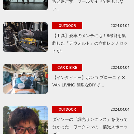
族と過ごす、プールサイドで何もしな
い…
2024.04.04
OUTDOOR
【工具】愛車のメンテにも！8機能を集
約した「デウォルト」の六角レンチセッ
トが…
2024.04.04
CAR & BIKE
【インタビュー】ボンゴ ブローニィ ✕
VAN LIVING 簡単なDIYで…
2024.04.04
OUTDOOR
ダイソーの「調光サングラス」を使って
分かった、ワークマンの「偏光スポーツ