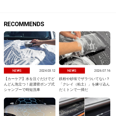
RECOMMENDS
2024.03.12
2026.07.16
NEWS
NEWS
【カーケア】水を注ぐだけでど
鉄粉や砂埃でザラついてない？
んどん泡立つ！超濃密ポンプ式
「クレイ（粘土）」を練り込ん
シャンプーで時短洗車
だミトンで一掃だ