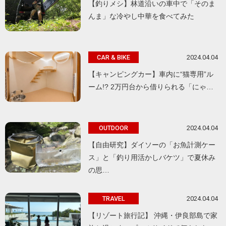
【釣りメシ】林道沿いの車中で「そのま
んま」な冷やし中華を食べてみた
2024.04.04
CAR & BIKE
【キャンピングカー】車内に“猫専用”ル
ーム!? 2万円台から借りられる「にゃ…
2024.04.04
OUTDOOR
【自由研究】ダイソーの「お魚計測ケー
ス」と「釣り用活かしバケツ」で夏休み
の思…
2024.04.04
TRAVEL
【リゾート旅行記】 沖縄・伊良部島で家