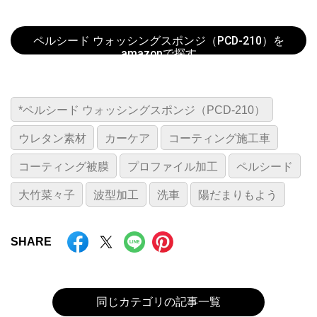
ペルシード ウォッシングスポンジ（PCD-210）を
amazonで探す
*ペルシード ウォッシングスポンジ（PCD-210）
ウレタン素材
カーケア
コーティング施工車
コーティング被膜
プロファイル加工
ペルシード
大竹菜々子
波型加工
洗車
陽だまりもよう
SHARE
同じカテゴリの記事一覧