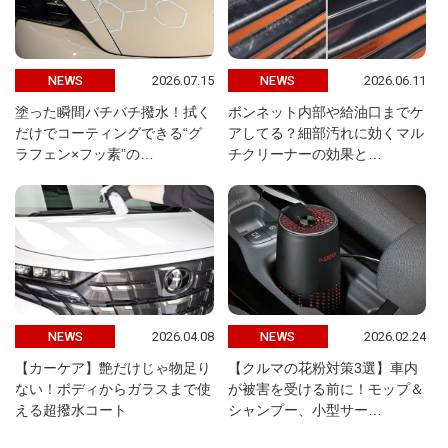
2026.07.15
2026.06.11
NEWS
NEWS
塗った瞬間バチバチ撥水！拭く
ボンネット内部や給油口までケ
だけでコーティングできる“グ
アしてる？細部汚れに効くマル
ラフェン×フッ素”の…
チクリーナーの効果と…
2026.04.08
2026.02.24
NEWS
NEWS
【カーケア】艶だけじゃ物足り
【クルマの花粉対策3選】車内
ない！ボディからガラスまで使
が被害を受ける前に！モップ＆
える超撥水コート
シャンプー、小型サー…