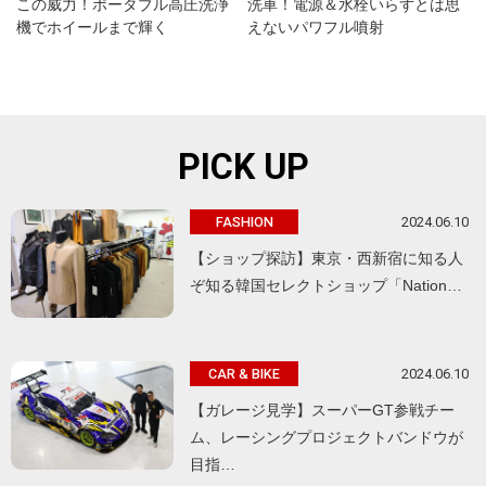
この威力！ポータブル高圧洗浄
洗車！電源＆水栓いらずとは思
機でホイールまで輝く
えないパワフル噴射
PICK UP
2024.06.10
FASHION
【ショップ探訪】東京・西新宿に知る人
ぞ知る韓国セレクトショップ「Nation…
2024.06.10
CAR & BIKE
【ガレージ見学】スーパーGT参戦チー
ム、レーシングプロジェクトバンドウが
目指…