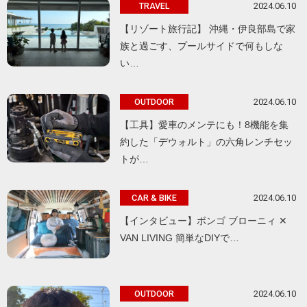
2024.06.10
TRAVEL
【リゾート旅行記】 沖縄・伊良部島で家
族と過ごす、プールサイドで何もしな
い…
2024.06.10
OUTDOOR
【工具】愛車のメンテにも！8機能を集
約した「デウォルト」の六角レンチセッ
トが…
2024.06.10
CAR & BIKE
【インタビュー】ボンゴ ブローニィ ✕
VAN LIVING 簡単なDIYで…
2024.06.10
OUTDOOR