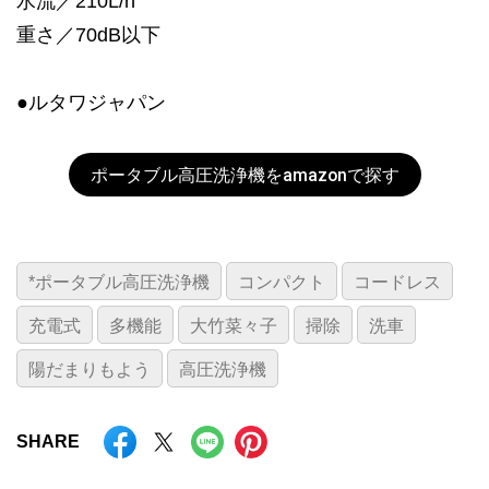
水流／210L/h
重さ／70dB以下
●ルタワジャパン
ポータブル高圧洗浄機をamazonで探す
*ポータブル高圧洗浄機
コンパクト
コードレス
充電式
多機能
大竹菜々子
掃除
洗車
陽だまりもよう
高圧洗浄機
SHARE