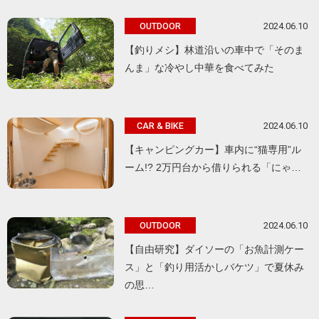
2024.06.10
OUTDOOR
【釣りメシ】林道沿いの車中で「そのま
んま」な冷やし中華を食べてみた
2024.06.10
CAR & BIKE
【キャンピングカー】車内に“猫専用”ル
ーム!? 2万円台から借りられる「にゃ…
2024.06.10
OUTDOOR
【自由研究】ダイソーの「お魚計測ケー
ス」と「釣り用活かしバケツ」で夏休み
の思…