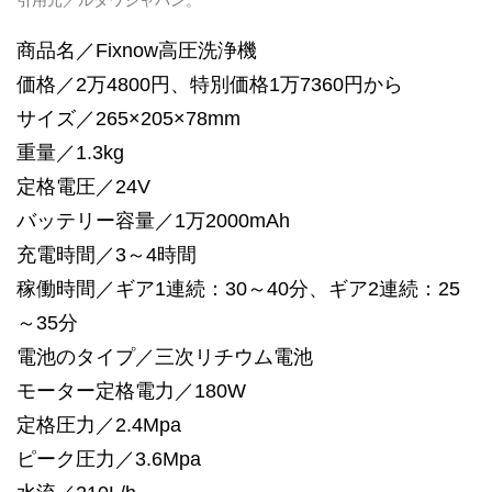
引用元／ルタワジャパン。
商品名／Fixnow高圧洗浄機
価格／2万4800円、特別価格1万7360円から
サイズ／265×205×78mm
重量／1.3kg
定格電圧／24V
バッテリー容量／1万2000mAh
充電時間／3～4時間
稼働時間／ギア1連続：30～40分、ギア2連続：25
～35分
電池のタイプ／三次リチウム電池
モーター定格電力／180W
定格圧力／2.4Mpa
ピーク圧力／3.6Mpa