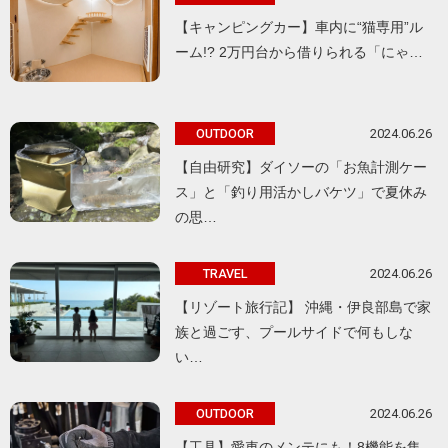
【キャンピングカー】車内に“猫専用”ル
ーム!? 2万円台から借りられる「にゃ…
2024.06.26
OUTDOOR
【自由研究】ダイソーの「お魚計測ケー
ス」と「釣り用活かしバケツ」で夏休み
の思…
2024.06.26
TRAVEL
【リゾート旅行記】 沖縄・伊良部島で家
族と過ごす、プールサイドで何もしな
い…
2024.06.26
OUTDOOR
【工具】愛車のメンテにも！8機能を集