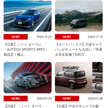
2024.12.22
2024.11.16
NEWS
NEWS
【日産】ノート オーラに
【オートバックス】日産キャラ
「AUTECH SPORTS SPEC」
バンがキュートな丸目に！快適
新設定！極上…
＆安全装備で636万…
2024.07.30
2024.01.28
NEWS
NEWS
【日産】「ノート オーラ
【日産】中古のキューブが蘇