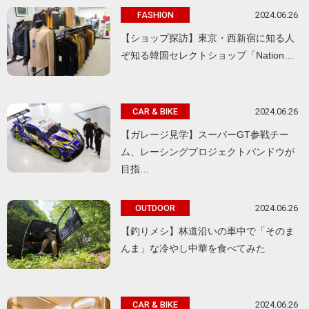
2024.06.26
FASHION
【ショップ探訪】東京・西新宿に知る人
ぞ知る韓国セレクトショップ「Nation…
2024.06.26
CAR & BIKE
【ガレージ見学】スーパーGT参戦チー
ム、レーシングプロジェクトバンドウが
目指…
2024.06.26
OUTDOOR
【釣りメシ】林道沿いの車中で「そのま
んま」な冷やし中華を食べてみた
2024.06.26
CAR & BIKE