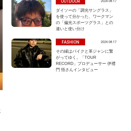
OUTDOOR
2024.08.17
ダイソーの「調光サングラス」
を使って分かった、ワークマン
の「偏光スポーツグラス」との
違いと使い分け
FASHION
2024.08.17
その縁はバイクと革ジャンに繋
がってゆく。「TOUR
RECORD」プロデューサー 伊禮
門 悟さんインタビュー
に