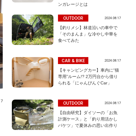
ンガレージとは
OUTDOOR
2024.08.17
【釣りメシ】林道沿いの車中で
「そのまんま」な冷やし中華を
食べてみた
CAR & BIKE
2024.08.17
【キャンピングカー】車内に“猫
専用”ルーム!? 2万円台から借り
られる「にゃんぴんぐCar」
17
OUTDOOR
2024.08.17
【自由研究】ダイソーの「お魚
計測ケース」と「釣り用活かし
バケツ」で夏休みの思い出作り