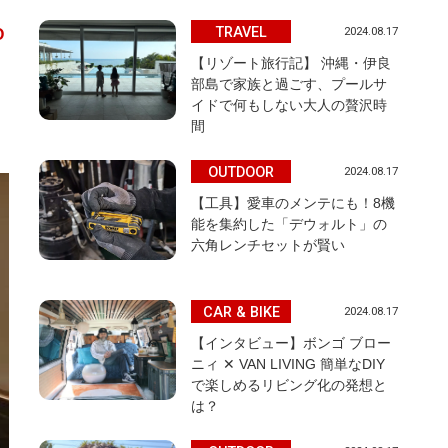
TRAVEL
2024.08.17
O
【リゾート旅行記】 沖縄・伊良
部島で家族と過ごす、プールサ
イドで何もしない大人の贅沢時
間
OUTDOOR
2024.08.17
【工具】愛車のメンテにも！8機
能を集約した「デウォルト」の
六角レンチセットが賢い
CAR & BIKE
2024.08.17
【インタビュー】ボンゴ ブロー
ニィ ✕ VAN LIVING 簡単なDIY
で楽しめるリビング化の発想と
は？