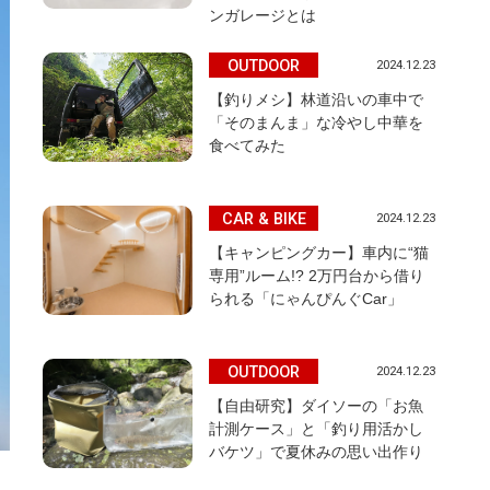
ンガレージとは
OUTDOOR
2024.12.23
【釣りメシ】林道沿いの車中で
「そのまんま」な冷やし中華を
食べてみた
CAR & BIKE
2024.12.23
【キャンピングカー】車内に“猫
専用”ルーム!? 2万円台から借り
られる「にゃんぴんぐCar」
OUTDOOR
2024.12.23
【自由研究】ダイソーの「お魚
計測ケース」と「釣り用活かし
バケツ」で夏休みの思い出作り