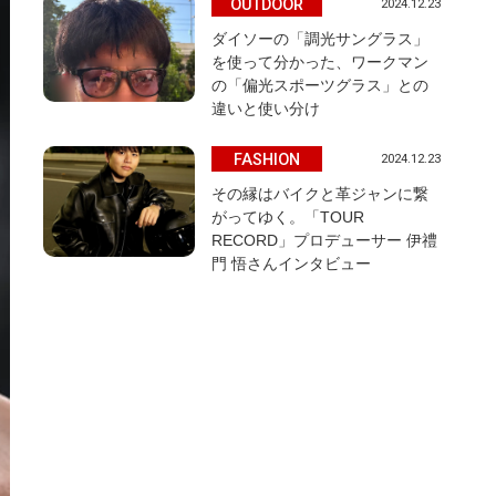
OUTDOOR
2024.12.23
ダイソーの「調光サングラス」
を使って分かった、ワークマン
の「偏光スポーツグラス」との
違いと使い分け
FASHION
2024.12.23
その縁はバイクと革ジャンに繋
がってゆく。「TOUR
RECORD」プロデューサー 伊禮
門 悟さんインタビュー