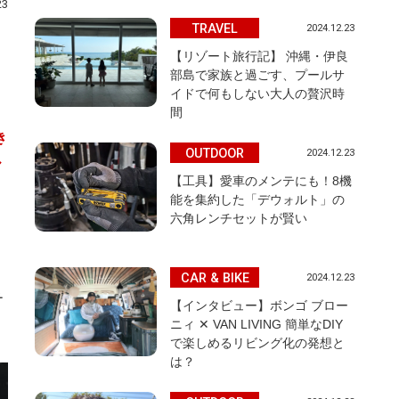
23
TRAVEL
2024.12.23
【リゾート旅行記】 沖縄・伊良
部島で家族と過ごす、プールサ
イドで何もしない大人の贅沢時
間
き
OUTDOOR
2024.12.23
ル
【工具】愛車のメンテにも！8機
能を集約した「デウォルト」の
六角レンチセットが賢い
CAR & BIKE
2024.12.23
チ
【インタビュー】ボンゴ ブロー
ニィ ✕ VAN LIVING 簡単なDIY
で楽しめるリビング化の発想と
は？