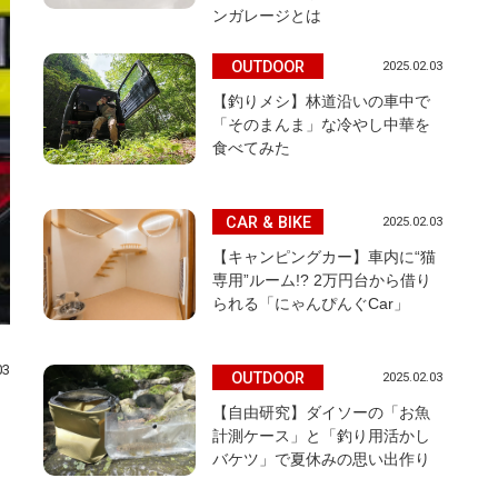
ンガレージとは
OUTDOOR
2025.02.03
【釣りメシ】林道沿いの車中で
「そのまんま」な冷やし中華を
食べてみた
CAR & BIKE
2025.02.03
【キャンピングカー】車内に“猫
専用”ルーム!? 2万円台から借り
られる「にゃんぴんぐCar」
03
OUTDOOR
2025.02.03
【自由研究】ダイソーの「お魚
計測ケース」と「釣り用活かし
バケツ」で夏休みの思い出作り