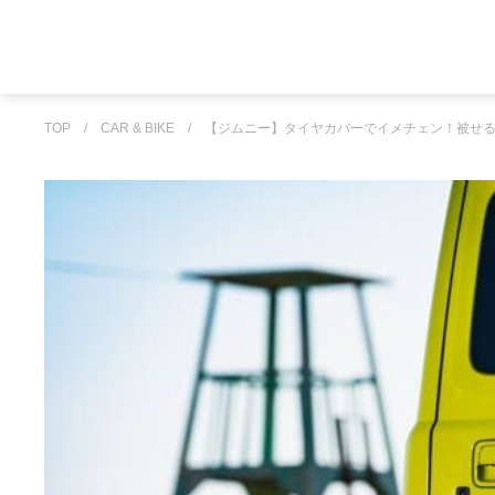
TOP
/
CAR & BIKE
/
【ジムニー】タイヤカバーでイメチェン！被せ