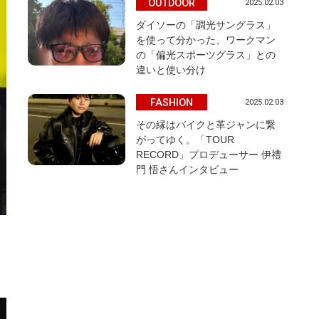
OUTDOOR
2025.02.03
ダイソーの「調光サングラス」
を使って分かった、ワークマン
の「偏光スポーツグラス」との
違いと使い分け
FASHION
2025.02.03
その縁はバイクと革ジャンに繋
がってゆく。「TOUR
RECORD」プロデューサー 伊禮
門 悟さんインタビュー
、