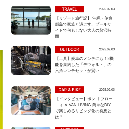
TRAVEL
2025.02.03
【リゾート旅行記】 沖縄・伊良
部島で家族と過ごす、プールサ
イドで何もしない大人の贅沢時
間
OUTDOOR
2025.02.03
【工具】愛車のメンテにも！8機
能を集約した「デウォルト」の
六角レンチセットが賢い
CAR & BIKE
2025.02.03
【インタビュー】ボンゴ ブロー
ニィ ✕ VAN LIVING 簡単なDIY
で楽しめるリビング化の発想と
は？