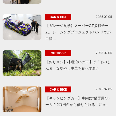
2025.02.05
CAR & BIKE
【ガレージ見学】スーパーGT参戦チー
ム、レーシングプロジェクトバンドウが
目指…
2025.02.05
OUTDOOR
【釣りメシ】林道沿いの車中で「そのま
んま」な冷やし中華を食べてみた
2025.02.05
CAR & BIKE
【キャンピングカー】車内に“猫専用”ル
ーム!? 2万円台から借りられる「にゃ…