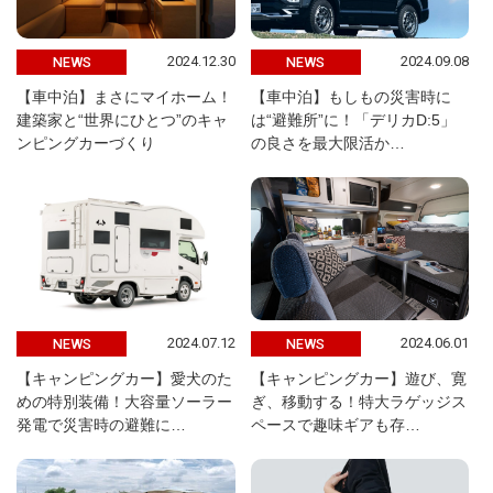
2024.12.30
2024.09.08
NEWS
NEWS
【車中泊】まさにマイホーム！
【車中泊】もしもの災害時に
建築家と“世界にひとつ”のキャ
は“避難所”に！「デリカD:5」
ンピングカーづくり
の良さを最大限活か…
2024.07.12
2024.06.01
NEWS
NEWS
【キャンピングカー】愛犬のた
【キャンピングカー】遊び、寛
めの特別装備！大容量ソーラー
ぎ、移動する！特大ラゲッジス
発電で災害時の避難に…
ペースで趣味ギアも存…