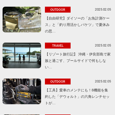
2025.02.05
OUTDOOR
【自由研究】ダイソーの「お魚計測ケー
ス」と「釣り用活かしバケツ」で夏休み
の思…
2025.02.05
TRAVEL
【リゾート旅行記】 沖縄・伊良部島で家
族と過ごす、プールサイドで何もしな
い…
2025.02.05
OUTDOOR
【工具】愛車のメンテにも！8機能を集
約した「デウォルト」の六角レンチセッ
トが…