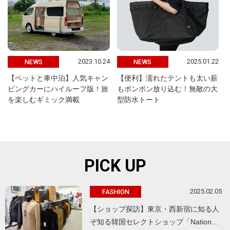
2023.10.24
2025.01.22
NEWS
NEWS
【ペットと車中泊】人気キャン
【便利】濡れたテントも太い薪
ピングカーにハイルーフ版！旅
もポンポン放り込む！無敵の大
を楽しむギミック満載
型防水トート
PICK UP
2025.02.05
FASHION
【ショップ探訪】東京・西新宿に知る人
ぞ知る韓国セレクトショップ「Nation…