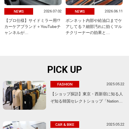
2026.07.02
2026.06.11
NEWS
NEWS
【プロ仕様】サイドミラー用!?
ボンネット内部や給油口までケ
カーケアブランド＋YouTubeチ
アしてる？細部汚れに効くマル
ャンネルが…
チクリーナーの効果と…
PICK UP
2025.05.22
FASHION
【ショップ探訪】東京・西新宿に知る人
ぞ知る韓国セレクトショップ「Nation…
2025.05.22
CAR & BIKE