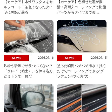
【カーケア】水性ワックスをセ
【カーケア】色褪せた黒が復
ルフコート！茶色くなったタイ
活！高耐久コーティングで樹脂
ヤに黒艶が蘇る
パーツからタイヤまで美…
2026.07.16
2026.07.15
NEWS
NEWS
鉄粉や砂埃でザラついてない？
塗った瞬間バチバチ撥水！拭く
「クレイ（粘土）」を練り込ん
だけでコーティングできる“グ
だミトンで一掃だ
ラフェン×フッ素”の…