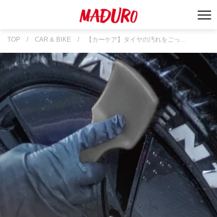
TOP
/
CAR & BIKE
/
【カーケア】タイヤの汚れをごっ…