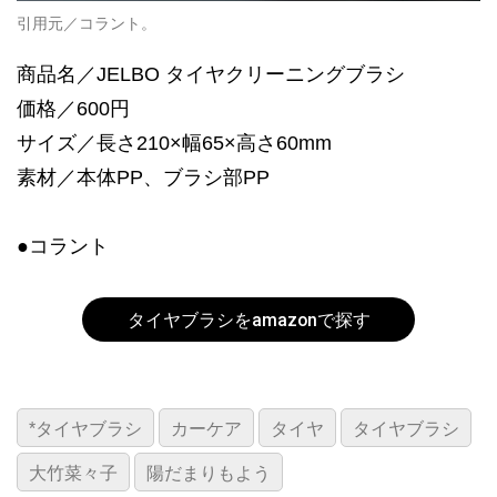
引用元／コラント。
商品名／JELBO タイヤクリーニングブラシ
価格／600円
サイズ／長さ210×幅65×高さ60mm
素材／本体PP、ブラシ部PP
●コラント
タイヤブラシをamazonで探す
*タイヤブラシ
カーケア
タイヤ
タイヤブラシ
大竹菜々子
陽だまりもよう