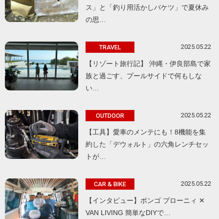
ス」と「釣り用活かしバケツ」で夏休み
の思…
2025.05.22
TRAVEL
【リゾート旅行記】 沖縄・伊良部島で家
族と過ごす、プールサイドで何もしな
い…
2025.05.22
OUTDOOR
【工具】愛車のメンテにも！8機能を集
約した「デウォルト」の六角レンチセッ
トが…
2025.05.22
CAR & BIKE
【インタビュー】ボンゴ ブローニィ ✕
VAN LIVING 簡単なDIYで…