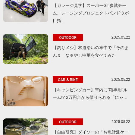
【ガレージ見学】スーパーGT参戦チー
ム、レーシングプロジェクトバンドウが
目指…
2025.05.22
OUTDOOR
【釣りメシ】林道沿いの車中で「そのま
んま」な冷やし中華を食べてみた
2025.05.22
CAR & BIKE
【キャンピングカー】車内に“猫専用”ル
ーム!? 2万円台から借りられる「にゃ…
2025.05.22
OUTDOOR
【自由研究】ダイソーの「お魚計測ケー