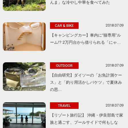
んま」な冷やし中華を食べてみた
2018.07.09
CAR & BIKE
【キャンピングカー】車内に“猫専用”ル
ーム!? 2万円台から借りられる「にゃ…
2018.07.09
OUTDOOR
【自由研究】ダイソーの「お魚計測ケー
ス」と「釣り用活かしバケツ」で夏休み
の思…
2018.07.09
TRAVEL
【リゾート旅行記】 沖縄・伊良部島で家
族と過ごす、プールサイドで何もしな