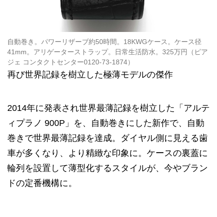
自動巻き。パワーリザーブ約50時間。18KWGケース。ケース径
41mm。アリゲーターストラップ。日常生活防水。325万円（ピア
ジェ コンタクトセンター0120-73-1874）
再び世界記録を樹立した極薄モデルの傑作
2014年に発表され世界最薄記録を樹立した「アルテ
ィプラノ 900P」を、自動巻きにした新作で、自動
巻きで世界最薄記録を達成。ダイヤル側に見える歯
車が多くなり、より精緻な印象に。ケースの裏蓋に
輪列を設置して薄型化するスタイルが、今やブラン
ドの定番機構に。