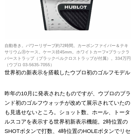
自動巻き。パワーリザーブ約72時間。カーボンファイバー＆テキ
サリウムⓇケース。ケース径45mm。ホワイトカーフ×ブラックラ
バーストラップ（ブラックベルクロストラップが付属）。334万円
（ウブロ 03-5635-7055）
世界初の新表示を搭載したウブロ初のゴルフモデル
昨年の10月に発表されたものですが、ウブロのブラ
ンド初のゴルフウォッチが改めて展示されていたの
も見逃せないところ。ショット数、ホール、トータ
ルスコアを表示する世界初新表示機能。2時位置の
SHOTボタンで打数、4時位置のHOLEボタンでリセ