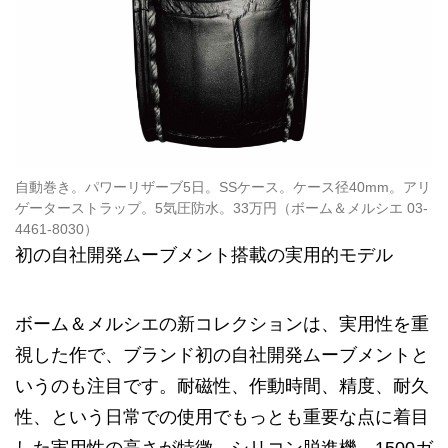
自動巻き。パワーリザーブ5日。SSケース。ケース径40mm。アリ
ゲーターストラップ。5気圧防水。33万円（ボーム＆メルシエ 03-
4461-8030）
初の自社開発ムーブメント搭載の実用的モデル
ボーム＆メルシエの新コレクションは、実用性を重
視した作で、ブランド初の自社開発ムーブメントと
いうのも注目です。耐磁性、作動時間、精度、耐久
性、という日常での使用でもっとも重要な点に着目
した実用性の高さが特徴。シリコン脱進機、1500ガ