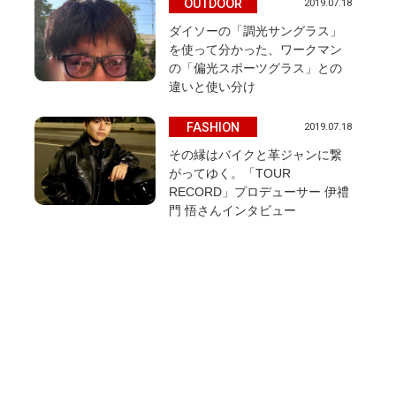
OUTDOOR
2019.07.18
ダイソーの「調光サングラス」
を使って分かった、ワークマン
の「偏光スポーツグラス」との
違いと使い分け
FASHION
2019.07.18
その縁はバイクと革ジャンに繋
がってゆく。「TOUR
RECORD」プロデューサー 伊禮
門 悟さんインタビュー