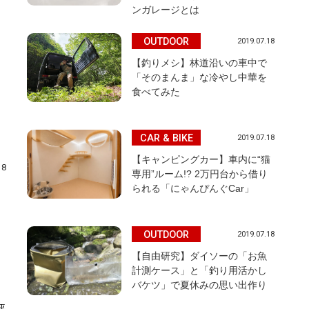
ンガレージとは
OUTDOOR
2019.07.18
【釣りメシ】林道沿いの車中で
「そのまんま」な冷やし中華を
食べてみた
CAR & BIKE
2019.07.18
【キャンピングカー】車内に“猫
18
専用”ルーム!? 2万円台から借り
られる「にゃんぴんぐCar」
OUTDOOR
2019.07.18
【自由研究】ダイソーの「お魚
切
計測ケース」と「釣り用活かし
バケツ」で夏休みの思い出作り
評