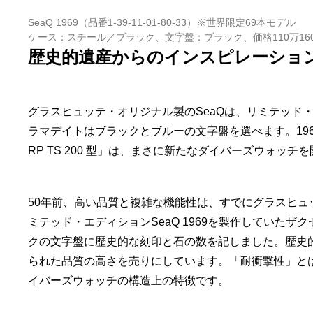
SeaQ 1969（品番1-39-11-01-80-33）※世界限定69本モデル
ケース：スチール／ブラック、文字盤：ブラック、価格110万16
歴史的遺産からのインスピレーショ
グラスヒュッテ・オリジナル製のSeaQは、リミテッド・
ラマデイトはブラックとブルーの文字盤を選べます。1969
RP TS 200 型」は、まさに新たなダイバーズウォ
50年前、高い品質と複雑な機能性は、すでにグラスヒ
ミテッド・エディションSeaQ 1969を製作していた
クの文字盤に歴史的な刻印と石の数を記しました。歴史的モ
られた品質の高さを売りにしています。「耐衝撃性」と
イバーズウォッチの構造上の特徴です。