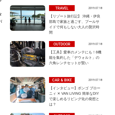
ン
TRAVEL
2019.07.18
タ
【リゾート旅行記】 沖縄・伊良
バ
部島で家族と過ごす、プールサ
イドで何もしない大人の贅沢時
間
OUTDOOR
2019.07.18
【工具】愛車のメンテにも！8機
能を集約した「デウォルト」の
六角レンチセットが賢い
CAR & BIKE
2019.07.18
【インタビュー】ボンゴ ブロー
ニィ ✕ VAN LIVING 簡単なDIY
で楽しめるリビング化の発想と
は？