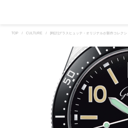
TOP
/
CULTURE
/
[時計]グラスヒュッテ・オリジナルが新作コレク