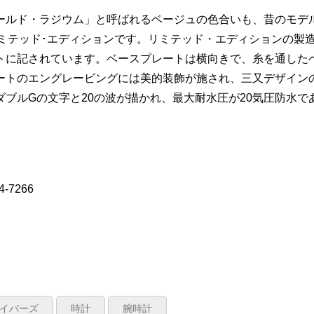
ールド・ラジウム」と呼ばれるベージュの色合いも、昔のモデ
のリミテッド･エディションです。リミテッド・エディションの製
トに記されています。ベースプレートは横向きで、糸を通した
ートのエングレービングには美的装飾が施され、三又デザイン
ブルGの文字と20の波が描かれ、最大耐水圧が20気圧防水で
7266
イバーズ
時計
腕時計